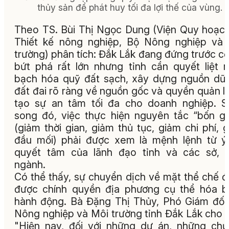
thủy sản để phát huy tối đa lợi thế của vùng.
Theo TS. Bùi Thị Ngọc Dung (Viện Quy hoạc
Thiết kế nông nghiệp, Bộ Nông nghiệp và
trường) phân tích: Đắk Lắk đang đứng trước cơ
bứt phá rất lớn nhưng tỉnh cần quyết liệt 
bạch hóa quỹ đất sạch, xây dựng nguồn dữ 
đất đai rõ ràng về nguồn gốc và quyền quản l
tạo sự an tâm tối đa cho doanh nghiệp. 
song đó, việc thực hiện nguyên tắc “bốn g
(giảm thời gian, giảm thủ tục, giảm chi phí, 
đầu mối) phải được xem là mệnh lệnh từ ý
quyết tâm của lãnh đạo tỉnh và các sở, 
ngành.
Có thể thấy, sự chuyển dịch về mặt thể chế 
được chính quyền địa phương cụ thể hóa 
hành động. Bà Đặng Thị Thủy, Phó Giám đố
Nông nghiệp và Môi trường tỉnh Đắk Lắk cho b
"Hiện nay, đối với những dự án, những ch