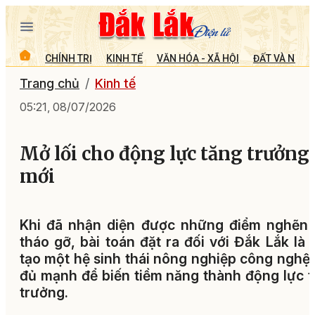
CHÍNH TRỊ
KINH TẾ
VĂN HÓA - XÃ HỘI
ĐẤT VÀ NGƯỜ
Trang chủ
Kinh tế
05:21, 08/07/2026
Mở lối cho động lực tăng trưởng
mới
Khi đã nhận diện được những điểm nghẽn 
tháo gỡ, bài toán đặt ra đối với Đắk Lắk là 
tạo một hệ sinh thái nông nghiệp công nghệ
đủ mạnh để biến tiềm năng thành động lực 
trưởng.