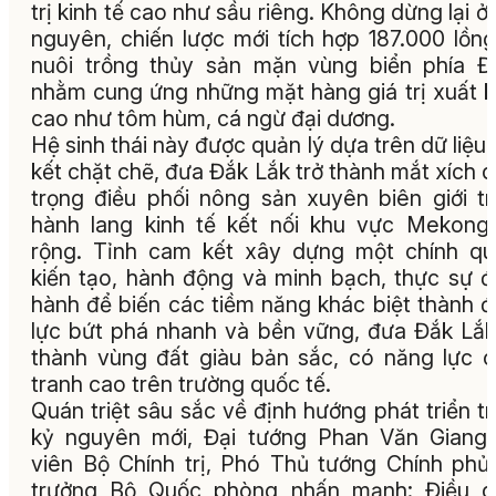
trị kinh tế cao như sầu riêng. Không dừng lại ở
nguyên, chiến lược mới tích hợp 187.000 lồn
nuôi trồng thủy sản mặn vùng biển phía 
nhằm cung ứng những mặt hàng giá trị xuất 
cao như tôm hùm, cá ngừ đại dương.
Hệ sinh thái này được quản lý dựa trên dữ liệu, 
kết chặt chẽ, đưa Đắk Lắk trở thành mắt xích 
trọng điều phối nông sản xuyên biên giới t
hành lang kinh tế kết nối khu vực Mekon
rộng. Tỉnh cam kết xây dựng một chính q
kiến tạo, hành động và minh bạch, thực sự 
hành để biến các tiềm năng khác biệt thành 
lực bứt phá nhanh và bền vững, đưa Đắk Lắk
thành vùng đất giàu bản sắc, có năng lực 
tranh cao trên trường quốc tế.
Quán triệt sâu sắc về định hướng phát triển t
kỷ nguyên mới, Đại tướng Phan Văn Giang
viên Bộ Chính trị, Phó Thủ tướng Chính phủ
trưởng Bộ Quốc phòng nhấn mạnh: Điều q