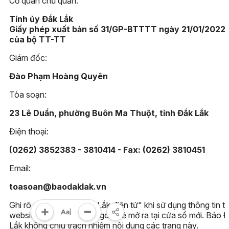
Cơ quan chủ quản:
Tỉnh ủy Đắk Lắk
Giấy phép xuất bản số 31/GP-BTTTT ngày 21/01/2022
của bộ TT-TT
Giám đốc:
Đào Phạm Hoàng Quyên
Tòa soạn:
23 Lê Duẩn, phường Buôn Ma Thuột, tỉnh Đắk Lắk
Điện thoại:
(0262) 3852383 - 3810414 - Fax: (0262) 3810451
Email:
toasoan@baodaklak.vn
Ghi rõ nguồn "Báo Đắk Lắk điện tử" khi sử dụng thông tin t
website này. Các trang ngoài sẽ mở ra tại cửa sổ mới. Báo 
Lắk không chịu trách nhiệm nội dung các trang này.