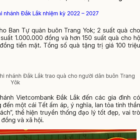
hi nhánh Đắk Lắk nhiệm kỳ 2022 – 2027
 cho Ban Tự quản buôn Trang Yok; 2 suất quà ch
i suất 1.000.000 đồng và hơn 150 suất quà cho h
ồng tiền mặt. Tổng số quà tặng trị giá 100 triệ
i nhánh Đắk Lắk trao quà cho người dân buôn Trang
Yôk
nhánh Vietcombank Đắk Lắk đến các gia đình c
đến một cái Tết ấm áp, ý nghĩa, lan tỏa tinh thầ
rách”, thể hiện truyền thống đạo lý tốt đẹp, vai tr
đồng và xã hội.