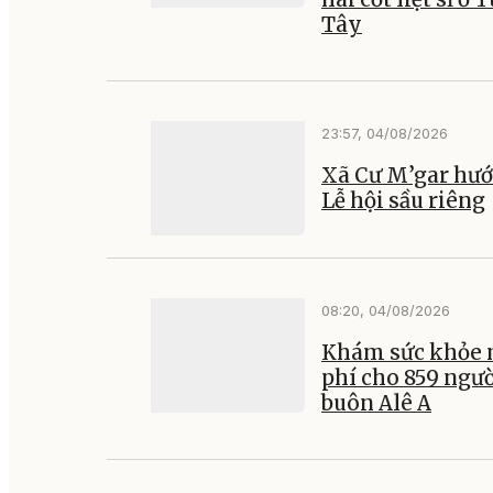
Tây
23:57, 04/08/2026
Xã Cư M’gar hướ
Lễ hội sầu riêng
08:20, 04/08/2026
Khám sức khỏe 
phí cho 859 ngư
buôn Alê A