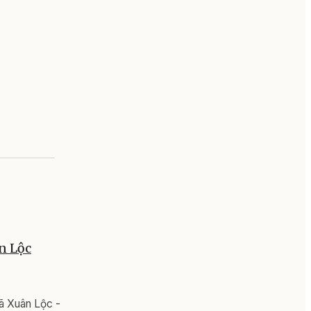
n Lộc
ã Xuân Lộc -