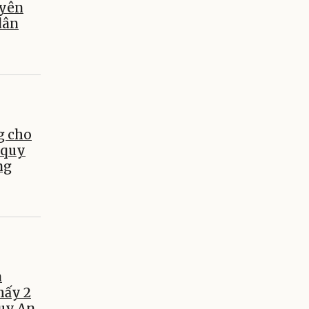
uyên
dân
g cho
 quy
ng
a
hấy 2
Tuy An