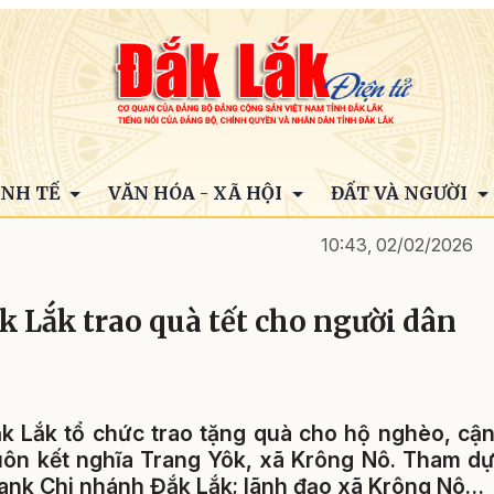
INH TẾ
VĂN HÓA - XÃ HỘI
ĐẤT VÀ NGƯỜI
10:43, 02/02/2026
 Lắk trao quà tết cho người dân
k Lắk tổ chức trao tặng quà cho hộ nghèo, cậ
ôn kết nghĩa Trang Yôk, xã Krông Nô. Tham d
ank Chi nhánh Đắk Lắk; lãnh đạo xã Krông Nô…