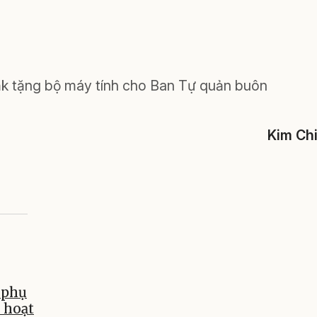
k tặng bộ máy tính cho Ban Tự quản buôn
Kim Ch
 phụ
i hoạt