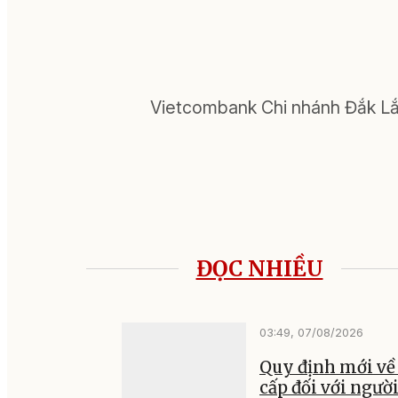
Vietcombank Chi nhánh Đắk Lắ
ĐỌC NHIỀU
03:49, 07/08/2026
Quy định mới về
cấp đối với ngườ