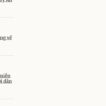
ng về
miễn
ời dân