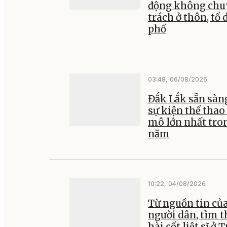
động không ch
trách ở thôn, tổ 
phố
03:48, 06/08/2026
Đắk Lắk sẵn sàn
sự kiện thể thao
mô lớn nhất tro
năm
10:22, 04/08/2026
Từ nguồn tin củ
người dân, tìm t
hài cốt liệt sĩ ở 