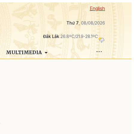
English
Thứ 7
, 08/08/2026
Đắk Lắk
26.8ºC/21.9-28.1ºC
MULTIMEDIA
n
ự