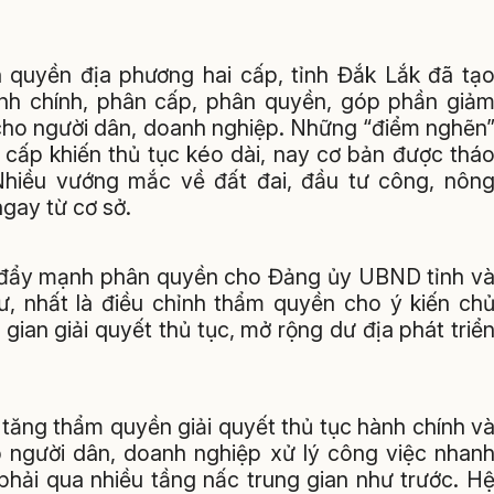
quyền địa phương hai cấp, tỉnh Đắk Lắk đã tạ
ành chính, phân cấp, phân quyền, góp phần giả
i cho người dân, doanh nghiệp. Những “điểm nghẽn
u cấp khiến thủ tục kéo dài, nay cơ bản được thá
Nhiều vướng mắc về đất đai, đầu tư công, nôn
ngay từ cơ sở.
y đẩy mạnh phân quyền cho Đảng ủy UBND tỉnh v
tư, nhất là điều chỉnh thẩm quyền cho ý kiến ch
gian giải quyết thủ tục, mở rộng dư địa phát triể
tăng thẩm quyền giải quyết thủ tục hành chính v
p người dân, doanh nghiệp xử lý công việc nhan
 phải qua nhiều tầng nấc trung gian như trước. H