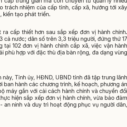
ảm cấp trung gian mà còn chuyển từ quản lý nhiề
ao trách nhiệm của cấp tỉnh, cấp xã, hướng tới xâ
kiến tạo phát triển.
 ra cấp thiết hơn sau sắp xếp đơn vị hành chính
3 cả nước; dân số trên 3,3 triệu người, đứng thứ 1
 tại 102 đơn vị hành chính cấp xã, việc vận hàn
ải phù hợp với đặc thù địa bàn rộng, đa dạng vùn
h này, Tỉnh ủy, HĐND, UBND tỉnh đã tập trung lãn
hời ban hành các chương trình, kế hoạch, phương á
bộ máy gắn với cải cách hành chính và chuyển đổ
a thực hiện sắp xếp đơn vị hành chính, vừa bảo đả
 - an ninh và duy trì hoạt động phục vụ người dân