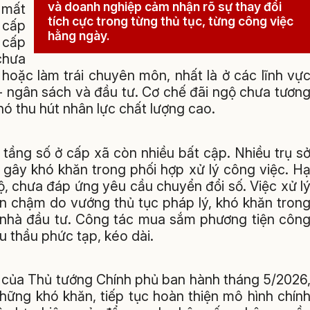
và doanh nghiệp cảm nhận rõ sự thay đổi
, mất
tích cực trong từng thủ tục, từng công việc
 cấp
hằng ngày.
n cấp
chưa
 hoặc làm trái chuyên môn, nhất là ở các lĩnh vự
h - ngân sách và đầu tư. Cơ chế đãi ngộ chưa tươn
ó thu hút nhân lực chất lượng cao.
 tầng số ở cấp xã còn nhiều bất cập. Nhiều trụ s
 gây khó khăn trong phối hợp xử lý công việc. H
ộ, chưa đáp ứng yêu cầu chuyển đổi số. Việc xử l
òn chậm do vướng thủ tục pháp lý, khó khăn tron
ới nhà đầu tư. Công tác mua sắm phương tiện côn
u thầu phức tạp, kéo dài.
g của Thủ tướng Chính phủ ban hành tháng 5/2026
hững khó khăn, tiếp tục hoàn thiện mô hình chín