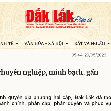
INH TẾ
VĂN HÓA - XÃ HỘI
ĐẤT VÀ NGƯỜI
05:44, 29/05/2026
chuyên nghiệp, minh bạch, gần
ính quyền địa phương hai cấp, Đắk Lắk đã tạ
 hành chính, phân cấp, phân quyền và phục v