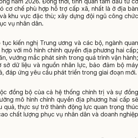
rong năm 2026. Đồng thời, tỉnh quan tâm đầu tư c
ó cơ chế phù hợp hỗ trợ cấp xã, nhất là ở địa bà
 và khu vực đặc thù; xây dựng đội ngũ công chứ
hục vụ nhân dân.
ếp tục kiến nghị Trung ương và các bộ, ngành qua
 hợp với mô hình chính quyền địa phương hai cấp
n, vướng mắc phát sinh trong quá trình vận hành
cơ sở dữ liệu và nguồn nhân lực, bảo đảm bộ má
ả, đáp ứng yêu cầu phát triển trong giai đoạn mới.
uộc đồng bộ của cả hệ thống chính trị và sự đồn
 tưởng mô hình chính quyền địa phương hai cấp s
u quả, thực sự trở thành động lực quan trọng thú
 cao chất lượng phục vụ nhân dân và doanh nghiệ