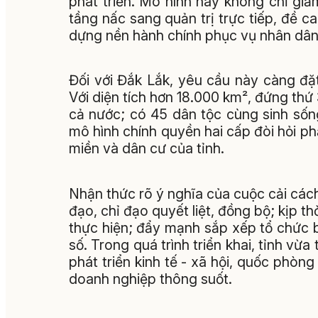
phát triển. Mô hình này không chỉ gi
tầng nấc sang quản trị trực tiếp, đề c
dựng nền hành chính phục vụ nhân dân, 
Đối với Đắk Lắk, yêu cầu này càng đặt
Với diện tích hơn 18.000 km², đứng thứ 
cả nước; có 45 dân tộc cùng sinh sống
mô hình chính quyền hai cấp đòi hỏi ph
miền và dân cư của tỉnh.
Nhận thức rõ ý nghĩa của cuộc cải các
đạo, chỉ đạo quyết liệt, đồng bộ; kịp t
thực hiện; đẩy mạnh sắp xếp tổ chức 
số. Trong quá trình triển khai, tỉnh vừ
phát triển kinh tế - xã hội, quốc phòng
doanh nghiệp thông suốt.