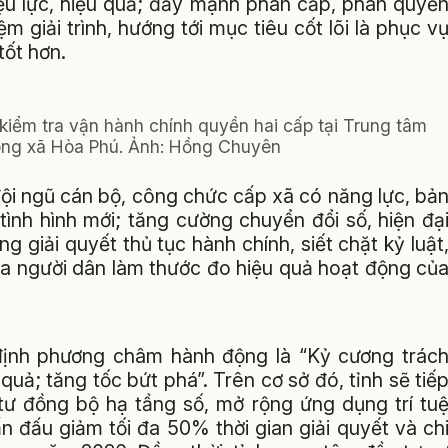
iệu lực, hiệu quả; đẩy mạnh phân cấp, phân quyề
ệm giải trình, hướng tới mục tiêu cốt lõi là phục v
ốt hơn.
kiểm tra vận hành chính quyền hai cấp tại Trung tâm
ông xã Hòa Phú. Ảnh: Hồng Chuyên
đội ngũ cán bộ, công chức cấp xã có năng lực, bả
tình hình mới; tăng cường chuyển đổi số, hiện đạ
 giải quyết thủ tục hành chính, siết chặt kỷ luật
ủa người dân làm thước đo hiệu quả hoạt động củ
định phương châm hành động là “Kỷ cương trác
 quả; tăng tốc bứt phá”. Trên cơ sở đó, tỉnh sẽ tiế
tư đồng bộ hạ tầng số, mở rộng ứng dụng trí tu
n đấu giảm tối đa 50% thời gian giải quyết và ch