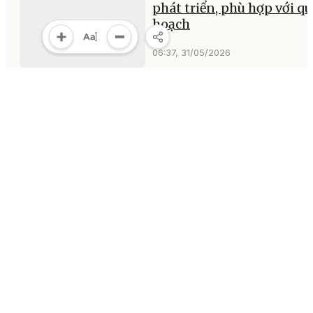
phát triển, phù hợp với q
hoạch
06:37, 31/05/2026
Quy hoạch tỉnh - “Bản thi
kế” định vị Đắk Lắk trong
không gian phát triển mớ
06:36, 31/05/2026
Tổng Bí thư, Chủ tịch nướ
Tô Lâm thăm các cơ sở cô
nghệ tại Singapore
18:08, 30/05/2026