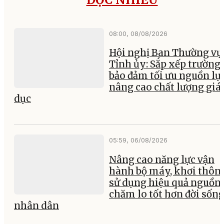
08:00, 08/08/2026
Hội nghị Ban Thường vụ
Tỉnh ủy: Sắp xếp trường 
bảo đảm tối ưu nguồn lực
nâng cao chất lượng giá
dục
05:59, 06/08/2026
Nâng cao năng lực vận
hành bộ máy, khơi thông
sử dụng hiệu quả nguồn 
chăm lo tốt hơn đời sốn
nhân dân