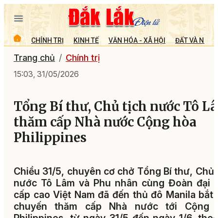
CHÍNH TRỊ
KINH TẾ
VĂN HÓA - XÃ HỘI
ĐẤT VÀ NGƯỜ
Trang chủ
Chính trị
15:03, 31/05/2026
Tổng Bí thư, Chủ tịch nước Tô L
thăm cấp Nhà nước Cộng hòa
Philippines
Chiều 31/5, chuyên cơ chở Tổng Bí thư, Chủ 
nước Tô Lâm và Phu nhân cùng Đoàn đại b
cấp cao Việt Nam đã đến thủ đô Manila bắt
chuyến thăm cấp Nhà nước tới Cộng 