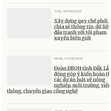
11:36, 06/08/2026
Xây dựng quy chế phối 
chia sẻ thông tin, dữ liệ
đấu tranh với tội phạm
xuyên biên giới
08:48, 07/08/2026
Đoàn ĐBQH tỉnh Đắk Lắ
đóng góp ý kiến hoàn th
các dự án luật về nông
nghiệp, môi trường, viễ
thông, chuyển giao công nghệ