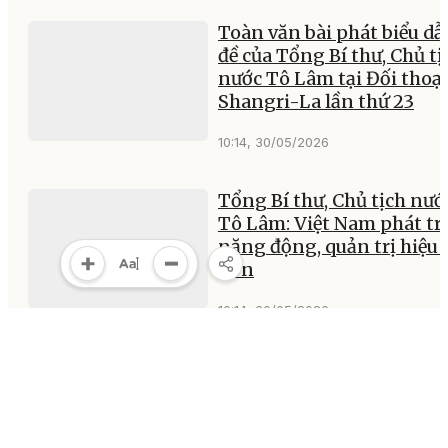
Toàn văn bài phát biểu dẫ
đề của Tổng Bí thư, Chủ tị
nước Tô Lâm tại Đối thoại
Shangri-La lần thứ 23
10:14, 30/05/2026
Tổng Bí thư, Chủ tịch nướ
Tô Lâm: Việt Nam phát tr
năng động, quản trị hiệu 
hơn
10:14, 30/05/2026
Đắk Lắk: Dấu ấn sau gần 
năm sáp nhập tỉnh
20:47, 29/05/2026