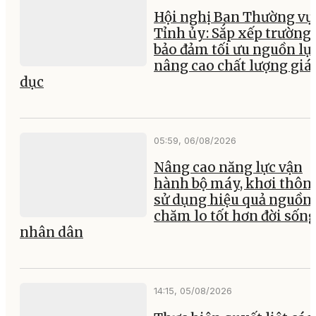
Hội nghị Ban Thường vụ
Tỉnh ủy: Sắp xếp trường 
bảo đảm tối ưu nguồn lực
nâng cao chất lượng giá
dục
05:59, 06/08/2026
Nâng cao năng lực vận
hành bộ máy, khơi thông
sử dụng hiệu quả nguồn 
chăm lo tốt hơn đời sốn
nhân dân
14:15, 05/08/2026