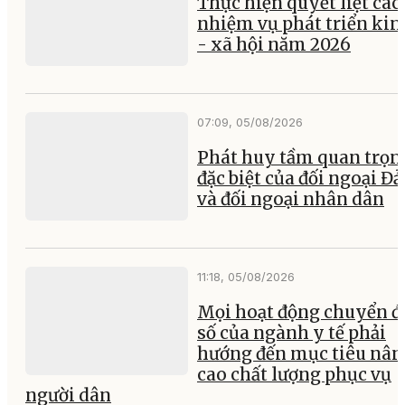
Thực hiện quyết liệt các
nhiệm vụ phát triển kin
- xã hội năm 2026
07:09, 05/08/2026
Phát huy tầm quan trọn
đặc biệt của đối ngoại Đ
và đối ngoại nhân dân
11:18, 05/08/2026
Mọi hoạt động chuyển đ
số của ngành y tế phải
hướng đến mục tiêu nân
cao chất lượng phục vụ
người dân