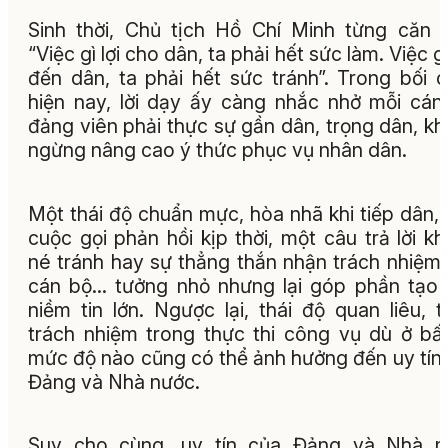
Sinh thời, Chủ tịch Hồ Chí Minh từng căn 
“Việc gì lợi cho dân, ta phải hết sức làm. Việc gì
đến dân, ta phải hết sức tránh”. Trong bối 
hiện nay, lời dạy ấy càng nhắc nhở mỗi cán
đảng viên phải thực sự gần dân, trọng dân, k
ngừng nâng cao ý thức phục vụ nhân dân.
Một thái độ chuẩn mực, hòa nhã khi tiếp dân,
cuộc gọi phản hồi kịp thời, một câu trả lời k
né tránh hay sự thẳng thắn nhận trách nhiệm
cán bộ… tưởng nhỏ nhưng lại góp phần tạo
niềm tin lớn. Ngược lại, thái độ quan liêu, t
trách nhiệm trong thực thi công vụ dù ở bấ
mức độ nào cũng có thể ảnh hưởng đến uy tín
Đảng và Nhà nước.
Suy cho cùng, uy tín của Đảng và Nhà n