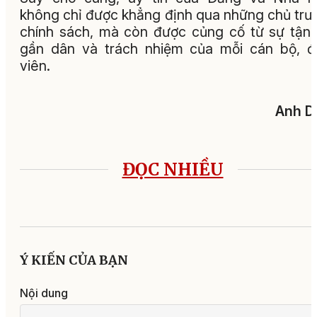
không chỉ được khẳng định qua những chủ trư
chính sách, mà còn được củng cố từ sự tận 
gần dân và trách nhiệm của mỗi cán bộ, 
viên.
Anh D
ĐỌC NHIỀU
Ý KIẾN CỦA BẠN
Nội dung