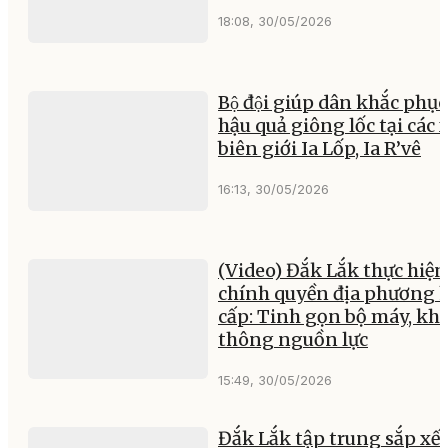
18:08, 30/05/2026
Bộ đội giúp dân khắc phục
hậu quả giông lốc tại các 
biên giới Ia Lốp, Ia R’vê
16:13, 30/05/2026
(Video) Đắk Lắk thực hiện
chính quyền địa phương h
cấp: Tinh gọn bộ máy, khơ
thông nguồn lực
15:49, 30/05/2026
Đắk Lắk tập trung sắp xế