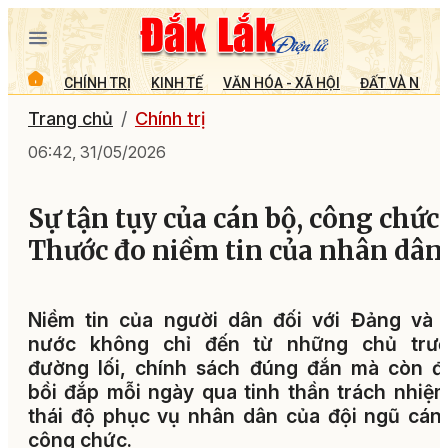
CHÍNH TRỊ
KINH TẾ
VĂN HÓA - XÃ HỘI
ĐẤT VÀ NGƯỜ
Trang chủ
Chính trị
06:42, 31/05/2026
Sự tận tụy của cán bộ, công chức:
Thước đo niềm tin của nhân dân
Niềm tin của người dân đối với Đảng và 
nước không chỉ đến từ những chủ trươ
đường lối, chính sách đúng đắn mà còn đ
bồi đắp mỗi ngày qua tinh thần trách nhiệ
thái độ phục vụ nhân dân của đội ngũ cán
công chức.