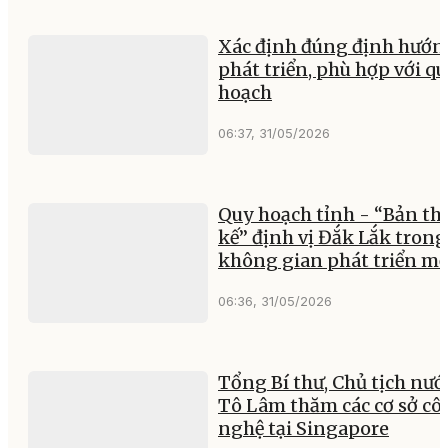
Xác định đúng định hướn
phát triển, phù hợp với q
hoạch
06:37, 31/05/2026
Quy hoạch tỉnh - “Bản thi
kế” định vị Đắk Lắk trong
không gian phát triển mớ
06:36, 31/05/2026
Tổng Bí thư, Chủ tịch nướ
Tô Lâm thăm các cơ sở cô
nghệ tại Singapore