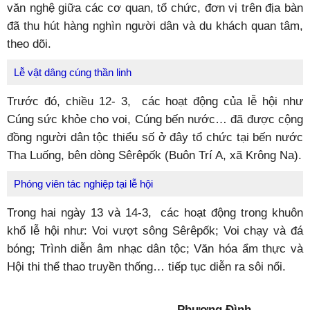
văn nghệ giữa các cơ quan, tổ chức, đơn vị trên địa bàn
đã thu hút hàng nghìn người dân và du khách quan tâm,
theo dõi.
Lễ vật dâng cúng thần linh
Trước đó, chiều 12- 3, các hoạt động của lễ hội như
Cúng sức khỏe cho voi, Cúng bến nước… đã được cộng
đồng người dân tộc thiểu số ở đây tổ chức tại bến nước
Tha Luống, bên dòng Sêrêpốk (Buôn Trí A, xã Krông Na).
Phóng viên tác nghiệp tại lễ hội
Trong hai ngày 13 và 14-3, các hoạt động trong khuôn
khổ lễ hội như: Voi vượt sông Sêrêpốk; Voi chạy và đá
bóng; Trình diễn âm nhạc dân tộc; Văn hóa ẩm thực và
Hội thi thể thao truyền thống… tiếp tục diễn ra sôi nổi.
Phương Đình