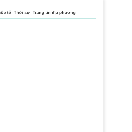
ốc tế
Thời sự
Trang tin địa phương
h
Lễ hội Cà phê Buôn Ma Thuột
Đắk Lắk - Hành trình 