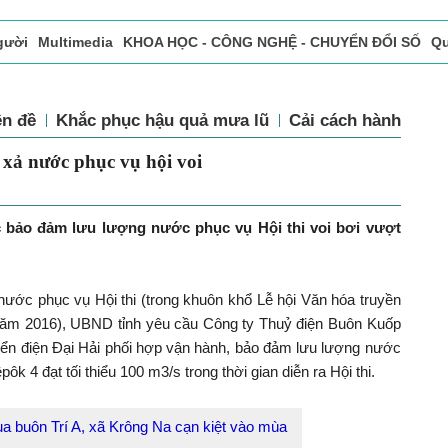
gười
Multimedia
KHOA HỌC - CÔNG NGHỆ - CHUYỂN ĐỔI SỐ
Qu
ọc báo in
Tòa soạn - Bạn đọc
Vấn Đề Bạn Đọc Quan Tâm
n đề
Khắc phục hậu quả mưa lũ
Cải cách hành chín
xả nước phục vụ hội voi
c bảo đảm lưu lượng nước phục vụ Hội thi voi bơi vượt
ước phục vụ Hội thi (trong khuôn khổ Lễ hội Văn hóa truyền
năm 2016), UBND tỉnh yêu cầu Công ty Thuỷ điện Buôn Kuốp
riển điện Đại Hải phối hợp vận hành, bảo đảm lưu lượng nước
k 4 đạt tối thiểu 100 m3/s trong thời gian diễn ra Hội thi.
a buôn Trí A, xã Krông Na cạn kiệt vào mùa