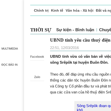
Chính trị
Kinh tế
Văn hóa - Xã hội
Đất và n
Doanh nghiệp giới thiệu
Phóng sự - Ký sự
Đ
THỜI SỰ
Sự kiện - Bình luận
Chuyê
UBND tỉnh yêu cầu thuỷ điện 
Zalo
22:51, 12/03/2016
MULTIMEDIA
UBND tỉnh vừa có văn bản về việ
Facebook
sông Srêpôk tại huyện Buôn Đôn.
ĐỌC BÁO IN
Theo đó, để đáp ứng nhu cầu nguồn n
Zalo
thống các dân tộc huyện Buôn Đôn 
và Công ty Cổ phần đầu tư và phát t
qua các cửa van của hồ thuỷ điện Srêpô
Sông Srêpôk đoạn qu
khô