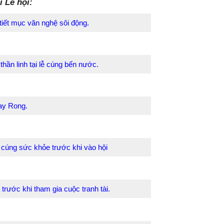
ng đó nổi bật và được chú ý hơn cả là hội voi với
e cho voi trước và sau lễ hội, thi voi đá bóng, đua
n Đôn trên lưng voi, voi bơi vượt sông Sêrêpốk.
i Lễ hội:
tiết mục văn nghệ sôi động.
hần linh tại lễ cúng bến nước.
ay Rong.
cúng sức khỏe trước khi vào hội