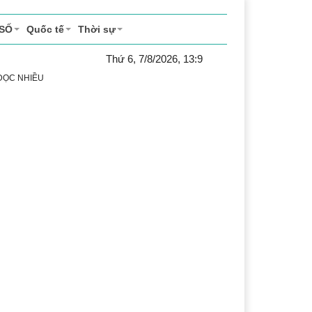
 SỐ
Quốc tế
Thời sự
Thứ 6, 7/8/2026, 13:9
 ĐỌC NHIỀU
h
Lễ hội Cà phê Buôn Ma Thuột
Đắk Lắk - Hành trình 