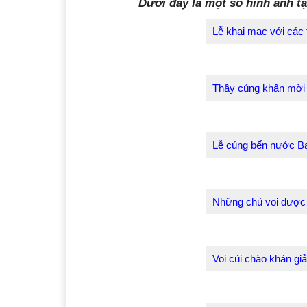
truyền thống các dân tộc… Tro
các hoạt động: lễ cúng sức khỏ
voi, tham quan thắng cảnh Buô
Dưới đây là một số hình ảnh tạ
Lễ khai mạc với các 
Thầy cúng khấn mời t
Lễ cúng bến nước B
Những chú voi được 