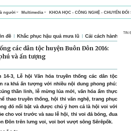
và người
Multimedia
KHOA HỌC - CÔNG NGHỆ - CHUYỂN ĐỔI
TIN
ên đề
Khắc phục hậu quả mưa lũ
Cải cách hành chín
hống các dân tộc huyện Buôn Đôn 2016:
phú và ấn tượng
 14-3, Lễ hội Văn hóa truyền thống các dân tộc
 ra khá ấn tượng với nhiều nội dung phong phú:
 cúng thần linh, lễ mừng lúa mới, văn hóa ẩm thực
hể thao truyền thống, hội thi văn nghệ, trang phục