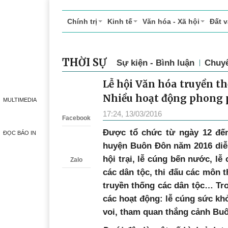
Chính trị
Kinh tế
Văn hóa - Xã hội
Đất 
MULTIMEDIA
THỜI SỰ
Sự kiện - Bình luận
Chuy
ĐỌC BÁO IN
Lễ hội Văn hóa truyền t
Zalo
Nhiều hoạt động phong 
17:24, 13/03/2016
Facebook
Được tổ chức từ ngày 12 đến
huyện Buôn Đôn năm 2016 diễn
hội trại, lễ cúng bến nước, lễ
Zalo
các dân tộc, thi đấu các môn t