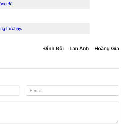
 trước khi tham gia cuộc tranh tài.
bóng đá.
ng thi chạy.
Đình Đối – Lan Anh – Hoàng Gia