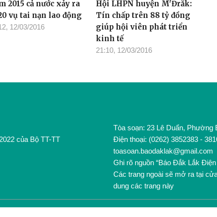
m 2015 cả nước xảy ra
Hội LHPN huyện M'Đrắk:
20 vụ tai nạn lao động
Tín chấp trên 88 tỷ đồng
giúp hội viên phát triển
12, 12/03/2016
kinh tế
21:10, 12/03/2016
Tòa soạn: 23 Lê Duẩn, Phường
/2022 của Bộ TT-TT
Điện thoại: (0262) 3852383 - 38
toasoan.baodaklak@gmail.com
Ghi rõ nguồn “Báo Đắk Lắk Điện 