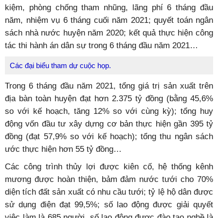
kiệm, phòng chống tham nhũng, lãng phí 6 tháng đầu
năm, nhiệm vụ 6 tháng cuối năm 2021; quyết toán ngân
sách nhà nước huyện năm 2020; kết quả thực hiện công
tác thi hành án dân sự trong 6 tháng đầu năm 2021…
Các đại biểu tham dự cuộc họp.
Trong 6 tháng đầu năm 2021, tổng giá trị sản xuất trên
địa bàn toàn huyện đạt hơn 2.375 tỷ đồng (bằng 45,6%
so với kế hoạch, tăng 12% so với cùng kỳ); tổng huy
động vốn đầu tư xây dựng cơ bản thực hiện gần 395 tỷ
đồng (đạt 57,9% so với kế hoạch); tổng thu ngân sách
ước thực hiện hơn 55 tỷ đồng…
Các công trình thủy lợi được kiên cố, hệ thống kênh
mương được hoàn thiện, bảm đảm nước tưới cho 70%
diện tích đất sản xuất có nhu cầu tưới; tỷ lệ hộ dân được
sử dụng điện đạt 99,5%; số lao động được giải quyết
việc làm là 685 người, số lao động được đào tạo nghề là