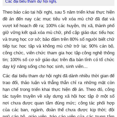
Các đại biểu tham dự hội nghị.
Theo báo cáo tại hội nghị, sau 5 năm triển khai thực hiện
đề án đến nay các mục tiêu về xóa mù chữ đã đạt và
vượt kế hoạch đề ra; 100% các huyện, thị xã, thành phố
giữ vững kết quả xóa mù chữ, phổ cập giáo dục tiểu học
và trung học cơ sở; bảo đảm trên 80% số người biết chữ
tiếp tục học tập và không mù chữ trở lại; 90% cán bộ,
công chức, viên chức tham gia học tập công nghệ thông
tin; 100% số cơ sở giáo dục trên địa bàn tỉnh có tổ chức
dạy kỹ năng sống cho học sinh, sinh viên…
Các đại biểu tham dự hội nghị đã dành nhiều thời gian để
trao đổi, thảo luận và thẳng thắn chỉ ra những mặt còn
hạn chế trong triển khai thực hiện đề án. Theo đó, công
tác tuyên truyền về xây dựng xã hội học tập ở một số
nơi chưa được quan tâm đúng mức; công tác phối hợp
của các ban, ngành, đoàn thể chưa được kịp thời; đội
ngũ cán bộ, giáo viên, báo cáo viên của các trung tâm