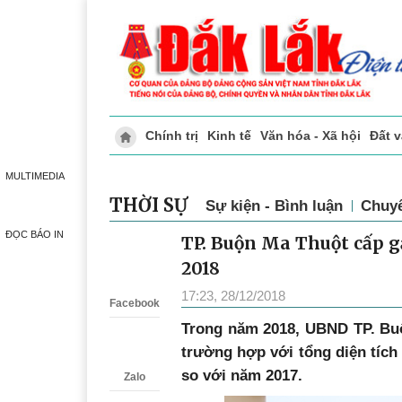
Chính trị
Kinh tế
Văn hóa - Xã hội
Đất 
Doanh nghiệp giới thiệu
Phóng sự - Ký 
MULTIMEDIA
THỜI SỰ
Sự kiện - Bình luận
Chuy
ĐỌC BÁO IN
TP. Buộn Ma Thuột cấp g
Zalo
2018
17:23, 28/12/2018
Facebook
Trong năm 2018, UBND TP. Buô
trường hợp với tổng diện tích
so với năm 2017.
Zalo