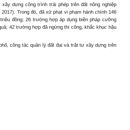
 xây dựng công trình trái phép trên đất nông nghiệp
 2017). Trong đó, đã xử phạt vi phạm hành chính 146
 triệu đồng; 26 trường hợp áp dụng biện pháp cưỡng
quả; 42 trường hợp đã ngừng thi công, khắc khục hậu
ố, công tác quản lý đất đai và trật tự xây dựng trên
n tích cực. Công tác kiểm tra, xử lý phi phạm hành
c phục hậu quả đối với các trường hợp vi phạm được
 đường trái phép, phân lô bán nền được hạn chế; số
 dụng đất tăng cao hơn so với năm trước…
Thúy Hồng