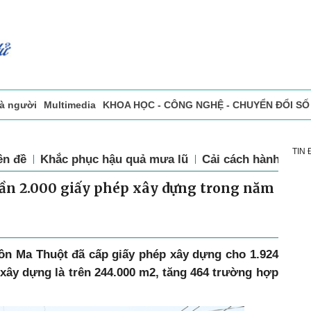
và người
Multimedia
KHOA HỌC - CÔNG NGHỆ - CHUYỂN ĐỔI SỐ
sự
Đọc báo in
Tòa soạn - Bạn đọc
Vấn Đề Bạn Đọc Quan Tâm
TIN
ên đề
Khắc phục hậu quả mưa lũ
Cải cách hành chín
ần 2.000 giấy phép xây dựng trong năm
n Ma Thuột đã cấp giấy phép xây dựng cho 1.924
 xây dựng là trên 244.000 m
2
, tăng 464 trường hợp