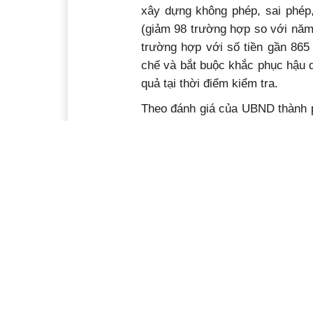
xây dựng không phép, sai phép,
(giảm 98 trường hợp so với năm
trường hợp với số tiền gần 865
chế và bắt buộc khắc phục hậu 
quả tại thời điểm kiểm tra.
Theo đánh giá của UBND thành ph
địa bàn đã có nhiều chuyển biế
chính và áp dụng biện pháp khắ
tăng cường; tình trạng tự ý mở
trường hợp chuyển mục đích sử
Ý kiến bạn đọc