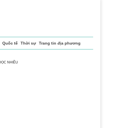
Quốc tế
Thời sự
Trang tin địa phương
 ĐỌC NHIỀU
h
Lễ hội Cà phê Buôn Ma Thuột
Đắk Lắk - Hành trình 