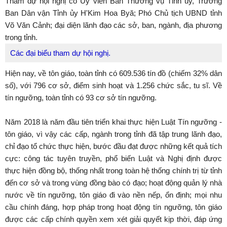
Tham dự hội nghị có Ủy viên Ban Thường vụ Tỉnh ủy, Trưởng
Ban Dân vận Tỉnh ủy H'Kim Hoa Byă; Phó Chủ tịch UBND tỉnh
Võ Văn Cảnh; đại diện lãnh đạo các sở, ban, ngành, địa phương
trong tỉnh.
Các đại biểu tham dự hội nghị.
Hiện nay, về tôn giáo, toàn tỉnh có 609.536 tín đồ (chiếm 32% dân
số), với 796 cơ sở, điểm sinh hoạt và 1.256 chức sắc, tu sĩ. Về
tín ngưỡng, toàn tỉnh có 93 cơ sở tín ngưỡng.
Năm 2018 là năm đầu tiên triển khai thực hiện Luật Tín ngưỡng -
tôn giáo, vì vậy các cấp, ngành trong tỉnh đã tập trung lãnh đạo,
chỉ đạo tổ chức thực hiện, bước đầu đạt được những kết quả tích
cực: công tác tuyên truyền, phổ biến Luật và Nghị định được
thực hiện đồng bộ, thống nhất trong toàn hệ thống chính trị từ tỉnh
đến cơ sở và trong vùng đồng bào có đạo; hoạt động quản lý nhà
nước về tín ngưỡng, tôn giáo đi vào nền nếp, ổn định; mọi nhu
cầu chính đáng, hợp pháp trong hoạt động tín ngưỡng, tôn giáo
được các cấp chính quyền xem xét giải quyết kịp thời, đáp ứng