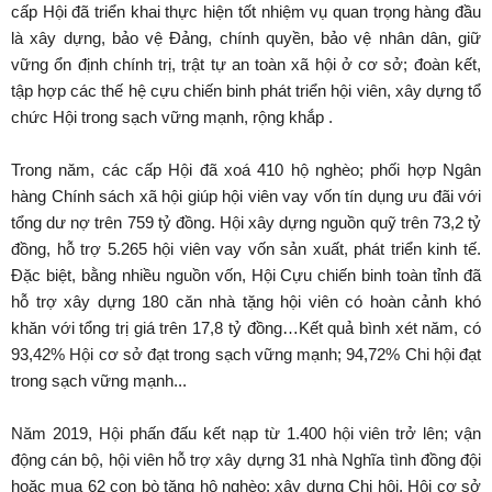
cấp Hội đã triển khai thực hiện tốt nhiệm vụ quan trọng hàng đầu
là xây dựng, bảo vệ Đảng, chính quyền, bảo vệ nhân dân, giữ
vững ổn định chính trị, trật tự an toàn xã hội ở cơ sở; đoàn kết,
tập hợp các thế hệ cựu chiến binh phát triển hội viên, xây dựng tổ
chức Hội trong sạch vững mạnh, rộng khắp .
Trong năm, các cấp Hội đã xoá 410 hộ nghèo; phối hợp Ngân
hàng Chính sách xã hội giúp hội viên vay vốn tín dụng ưu đãi với
tổng dư nợ trên 759 tỷ đồng. Hội xây dựng nguồn quỹ trên 73,2 tỷ
đồng, hỗ trợ 5.265 hội viên vay vốn sản xuất, phát triển kinh tế.
Đặc biệt, bằng nhiều nguồn vốn, Hội Cựu chiến binh toàn tỉnh đã
hỗ trợ xây dựng 180 căn nhà tặng hội viên có hoàn cảnh khó
khăn với tổng trị giá trên 17,8 tỷ đồng…Kết quả bình xét năm, có
93,42% Hội cơ sở đạt trong sạch vững mạnh; 94,72% Chi hội đạt
trong sạch vững mạnh...
Năm 2019, Hội phấn đấu kết nạp từ 1.400 hội viên trở lên; vận
động cán bộ, hội viên hỗ trợ xây dựng 31 nhà Nghĩa tình đồng đội
hoặc mua 62 con bò tặng hộ nghèo; xây dựng Chi hội, Hội cơ sở