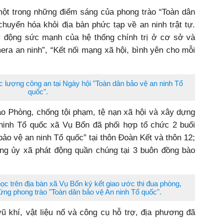
ột trong những điểm sáng của phong trào “Toàn dân
huyển hóa khỏi địa bàn phức tạp về an ninh trật tự.
y động sức mạnh của hệ thống chính trị ở cơ sở và
ra an ninh”, “Kết nối mạng xã hội, bình yên cho mỗi
c lượng công an tại Ngày hội "Toàn dân bảo vệ an ninh Tổ
quốc".
o Phòng, chống tội phạm, tệ nạn xã hội và xây dựng
ninh Tổ quốc xã Vụ Bổn đã phối hợp tổ chức 2 buổi
bảo vệ an ninh Tổ quốc” tại thôn Đoàn Kết và thôn 12;
ng ủy xã phát động quần chúng tại 3 buôn đồng bào
học trên địa bàn xã Vụ Bổn ký kết giao ước thi đua phòng,
ng phong trào "Toàn dân bảo vệ An ninh Tổ quốc".
vũ khí, vật liệu nổ và công cụ hỗ trợ, địa phương đã