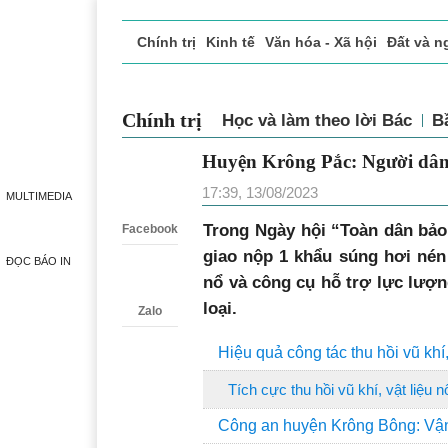
Chính trị
Kinh tế
Văn hóa - Xã hội
Đất và n
Doanh nghiệp giới thiệu
Phóng sự - Ký sự
Đ
Chính trị
Học và làm theo lời Bác
B
Huyện Krông Pắc: Người dân
Zalo
17:39, 13/08/2023
MULTIMEDIA
Trong Ngày hội “Toàn dân bảo
Facebook
giao nộp 1 khẩu súng hơi nén 
ĐỌC BÁO IN
nổ và công cụ hỗ trợ lực lượn
loại.
Zalo
Hiệu quả công tác thu hồi vũ khí,
Tích cực thu hồi vũ khí, vật liệu n
Công an huyện Krông Bông: Vận đ