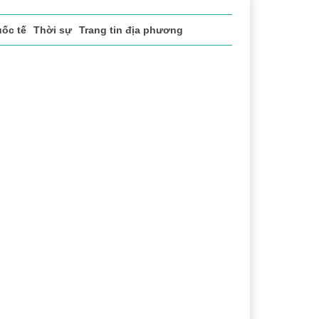
ốc tế
Thời sự
Trang tin địa phương
Lịch sử - Truyền thống
Bảo vệ nền tảng tư tưởng c