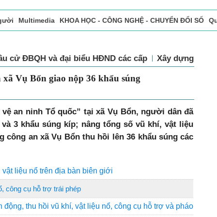
gười
Multimedia
KHOA HỌC - CÔNG NGHỆ - CHUYỂN ĐỔI SỐ
Qu
ọc báo in
Tòa soạn - Bạn đọc
Vấn Đề Bạn Đọc Quan Tâm
ầu cử ĐBQH và đại biểu HĐND các cấp
Xây dựng Đảng
 xã Vụ Bổn giao nộp 36 khẩu súng
 vệ an ninh Tổ quốc” tại xã Vụ Bổn, người dân đã
và 3 khẩu súng kíp; nâng tổng số vũ khí, vật liệu
g công an xã Vụ Bổn thu hồi lên 36 khẩu súng các
 vật liệu nổ trên địa bàn biên giới
ổ, công cụ hỗ trợ trái phép
ộng, thu hồi vũ khí, vật liệu nổ, công cụ hỗ trợ và pháo