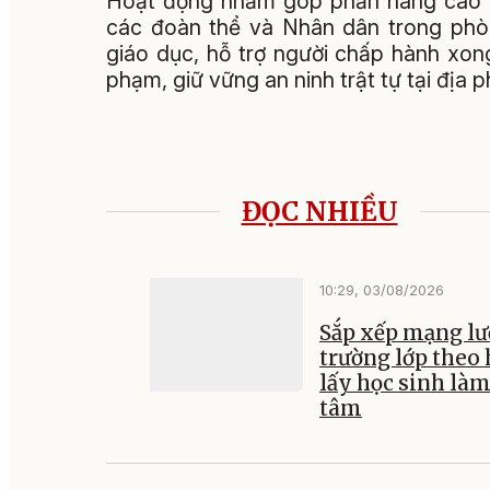
Hoạt động nhằm góp phần nâng cao nh
các đoàn thể và Nhân dân trong phòn
giáo dục, hỗ trợ người chấp hành xon
phạm, giữ vững an ninh trật tự tại địa 
ĐỌC NHIỀU
10:29, 03/08/2026
Sắp xếp mạng lư
trường lớp theo
lấy học sinh là
tâm