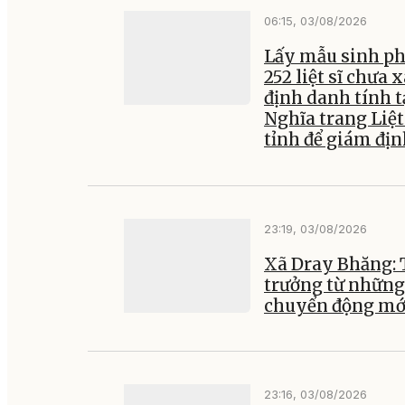
06:15, 03/08/2026
Lấy mẫu sinh p
252 liệt sĩ chưa 
định danh tính t
Nghĩa trang Liệt
tỉnh để giám đị
23:19, 03/08/2026
Xã Dray Bhăng:
trưởng từ những
chuyển động mớ
23:16, 03/08/2026