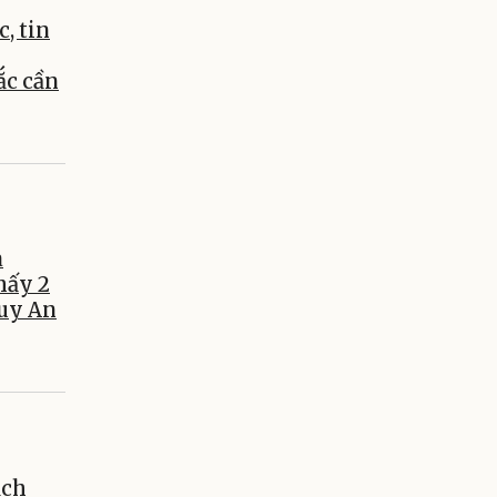
c, tin
c cần
a
hấy 2
Tuy An
ạch