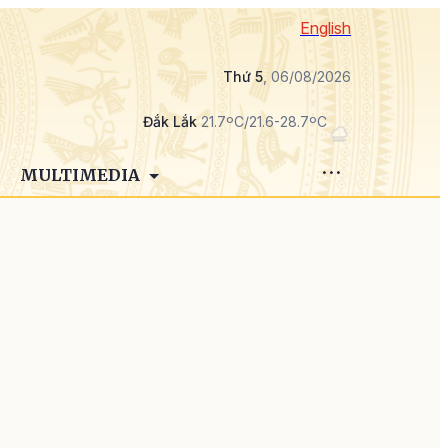
English
Thứ 5
, 06/08/2026
Đắk Lắk
21.7ºC/21.6-28.7ºC
MULTIMEDIA
,
a
n