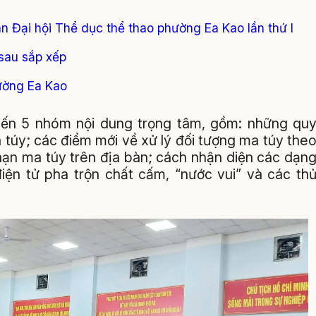
àn Đại hội Thể dục thể thao phường Ea Kao lần thứ I
sau sắp xếp
hường Ea Kao
 biến 5 nhóm nội dung trọng tâm, gồm: những qu
túy; các điểm mới về xử lý đối tượng ma túy the
ệ nạn ma túy trên địa bàn; cách nhận diện các dạn
iện tử pha trộn chất cấm, “nước vui” và các th