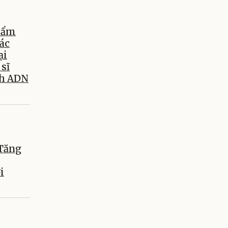
hẩm
xác
ại
 sĩ
nh ADN
 Tăng
i