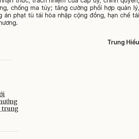
ận thức, trách nhiệm của cấp ủy, chính quyền
g, chống ma túy; tăng cường phối hợp quản lý
g án phạt tù tái hòa nhập cộng đồng, hạn chế tá
phương.
Trung Hiế
ới
 hướng
m trung