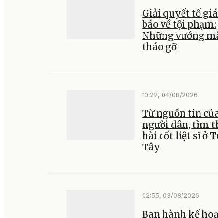
Giải quyết tố giá
báo về tội phạm:
Những vướng mắ
tháo gỡ
10:22, 04/08/2026
Từ nguồn tin củ
người dân, tìm t
hài cốt liệt sĩ ở 
Tây
02:55, 03/08/2026
Ban hành kế ho