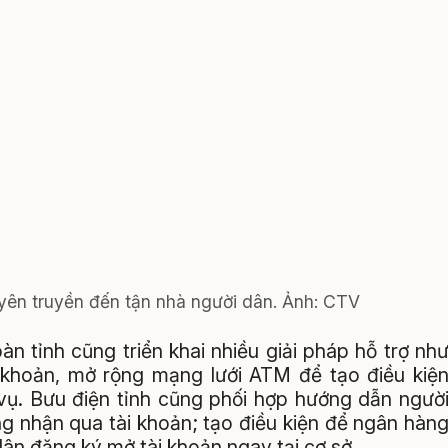
yên truyền đến tận nhà người dân. Ảnh: CTV
n tỉnh cũng triển khai nhiều giải pháp hỗ trợ nh
i khoản, mở rộng mạng lưới ATM để tạo điều kiệ
 vụ. Bưu điện tỉnh cũng phối hợp hướng dẫn ngườ
g nhận qua tài khoản; tạo điều kiện để ngân hàn
 dân đăng ký mở tài khoản ngay tại cơ sở.