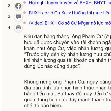
Hội nghị tuyên truyền về BHXH, BHYT t
BHXH cơ sở Cư Kuin: Hướng tới mục tiêu
(Video) BHXH Cơ sở Cư M'gar nỗ lực mở
Đều đặn hằng tháng, ông Phạm Cư (ở p
hưu đã được chuyển vào tài khoản ngân 
khăn như ông Cư, việc nhận lương qu
“Trước đây đến kỳ nhận lương hưu chúng
khi nhận lương qua tài khoản cá nhân t
dùng lúc nào cũng được”.
Không riêng ông Phạm Cư, ngày càng 
địa bàn tỉnh lựa chọn hình thức nhận t
bằng tiền mặt. Sự thay đổi này đến từ
quan đang tích cực đẩy mạnh thanh toá
chế độ bảo hiểm.