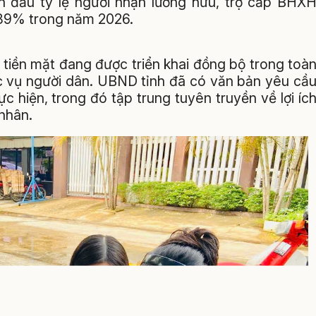
n đấu tỷ lệ người nhận lương hưu, trợ cấp BHX
 89% trong năm 2026.
tiền mặt đang được triển khai đồng bộ trong toà
 vụ người dân. UBND tỉnh đã có văn bản yêu cầ
c hiện, trong đó tập trung tuyên truyền về lợi íc
nhân.