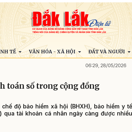
INH TẾ
VĂN HÓA - XÃ HỘI
ĐẤT VÀ NGƯỜI
06:29, 28/05/2026
h toán số trong cộng đồng
 chế độ bảo hiểm xã hội (BHXH), bảo hiểm y t
) qua tài khoản cá nhân ngày càng được nhiề