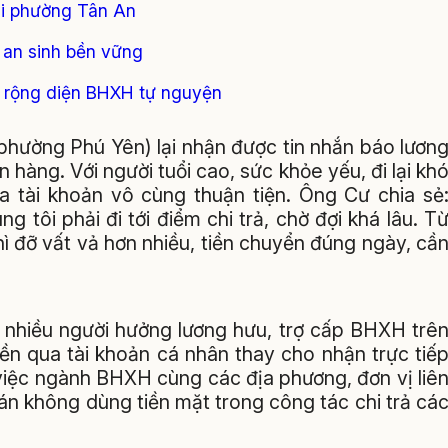
ại phường Tân An
 an sinh bền vững
 rộng diện BHXH tự nguyện
hường Phú Yên) lại nhận được tin nhắn báo lươn
hàng. Với người tuổi cao, sức khỏe yếu, đi lại kh
a tài khoản vô cùng thuận tiện. Ông Cư chia sẻ
 tôi phải đi tới điểm chi trả, chờ đợi khá lâu. T
hì đỡ vất vả hơn nhiều, tiền chuyển đúng ngày, cầ
nhiều người hưởng lương hưu, trợ cấp BHXH trê
iền qua tài khoản cá nhân thay cho nhận trực tiế
 việc ngành BHXH cùng các địa phương, đơn vị liê
n không dùng tiền mặt trong công tác chi trả cá