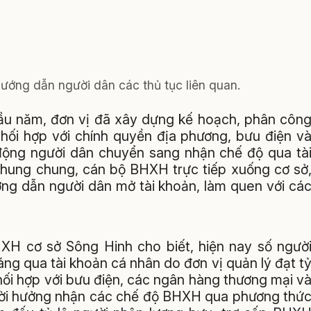
ớng dẫn người dân các thủ tục liên quan.
ầu năm, đơn vị đã xây dựng kế hoạch, phân côn
hối hợp với chính quyền địa phương, bưu điện v
động người dân chuyển sang nhận chế độ qua tà
chung chung, cán bộ BHXH trực tiếp xuống cơ sở
ớng dẫn người dân mở tài khoản, làm quen với cá
H cơ sở Sông Hinh cho biết, hiện nay số ngườ
ng qua tài khoản cá nhân do đơn vị quản lý đạt t
hối hợp với bưu điện, các ngân hàng thương mại v
i hưởng nhận các chế độ BHXH qua phương thứ