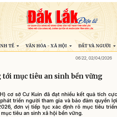
INH TẾ
VĂN HÓA - XÃ HỘI
ĐẤT VÀ NGƯỜI
06:22, 02/04/2026
 tới mục tiêu an sinh bền vững
H) cơ sở Cư Kuin đã đạt nhiều kết quả tích cự
 phát triển người tham gia và bảo đảm quyền lợ
026, đơn vị tiếp tục xác định rõ mục tiêu triể
 mục tiêu an sinh xã hội bền vững.