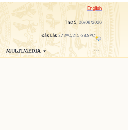
English
Thứ 5
, 06/08/2026
Đắk Lắk
27.3ºC/21.5-28.9ºC
MULTIMEDIA
c
i
n