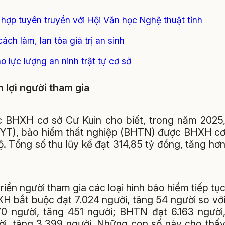
 hợp tuyên truyền với Hội Văn học Nghệ thuật tỉnh
ch làm, lan tỏa giá trị an sinh
 lực lượng an ninh trật tự cơ sở
 lợi người tham gia
BHXH cơ sở Cư Kuin cho biết, trong năm 2025
HYT), bảo hiểm thất nghiệp (BHTN) được BHXH c
bộ. Tổng số thu lũy kế đạt 314,85 tỷ đồng, tăng hơ
riển người tham gia các loại hình bảo hiểm tiếp tụ
H bắt buộc đạt 7.024 người, tăng 54 người so vớ
 người, tăng 451 người; BHTN đạt 6.163 người
ời, tăng 3.399 người. Những con số này cho thấ