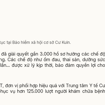
tục tại Bảo hiểm xã hội cơ sở Cư Kuin.
đã giải quyết gần 3.000 hồ sơ hưởng các chế đ
ồng. Các chế độ như ốm đau, thai sản, dưỡng sứ
ần… được xử lý kịp thời, bảo đảm quyền lợi ch
, đơn vị phối hợp hiệu quả với Trung tâm Y tế C
phục vụ hơn 125.000 lượt người khám chữa bện