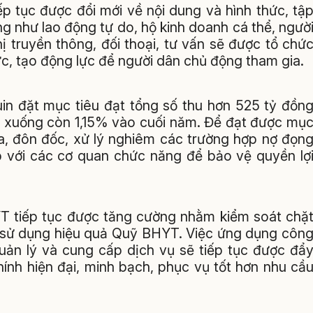
ếp tục được đổi mới về nội dung và hình thức, tậ
g như lao động tự do, hộ kinh doanh cá thể, ngườ
hị truyền thông, đối thoại, tư vấn sẽ được tổ chứ
, tạo động lực để người dân chủ động tham gia.
in đặt mục tiêu đạt tổng số thu hơn 525 tỷ đồn
g xuống còn 1,15% vào cuối năm. Để đạt được mụ
ra, đôn đốc, xử lý nghiêm các trường hợp nợ đọn
ợp với các cơ quan chức năng để bảo vệ quyền lợ
T tiếp tục được tăng cường nhằm kiểm soát chặ
 sử dụng hiệu quả Quỹ BHYT. Việc ứng dụng côn
quản lý và cung cấp dịch vụ sẽ tiếp tục được đẩ
ính hiện đại, minh bạch, phục vụ tốt hơn nhu cầ