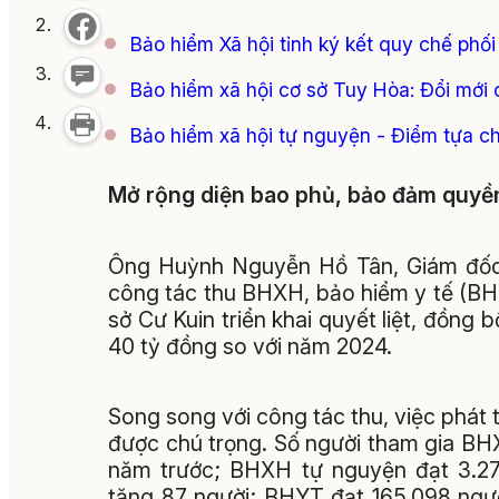
Bảo hiểm Xã hội tỉnh ký kết quy chế phối
Bảo hiểm xã hội cơ sở Tuy Hòa: Đổi mới cá
Bảo hiểm xã hội tự nguyện - Điểm tựa cho
Mở rộng diện bao phủ, bảo đảm quyền
Ông Huỳnh Nguyễn Hồ Tân, Giám đốc 
công tác thu BHXH, bảo hiểm y tế (B
sở Cư Kuin triển khai quyết liệt, đồng 
40 tỷ đồng so với năm 2024.
Song song với công tác thu, việc phát t
được chú trọng. Số người tham gia BHX
năm trước; BHXH tự nguyện đạt 3.270
tăng 87 người; BHYT đạt 165.098 ngư