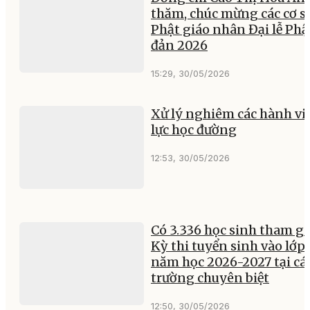
thăm, chúc mừng các cơ s
Phật giáo nhân Đại lễ Phậ
đản 2026
15:29, 30/05/2026
Xử lý nghiêm các hành vi
lực học đường
12:53, 30/05/2026
Có 3.336 học sinh tham gi
Kỳ thi tuyển sinh vào lớp 
năm học 2026-2027 tại cá
trường chuyên biệt
12:50, 30/05/2026