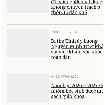
đối với người hoạt động
không chuyên trách ở
thôn, tổ dân phố
12:01, 08/08/2026
Bí thư Tỉnh ủy Lương
Nguyễn Minh Triết khả
sát việc khám sức khỏe
toàn dân
03:52, 07/08/2026
Năm học 2026 – 2027: Có
nhóm học sinh được mư
sách giáo khoa