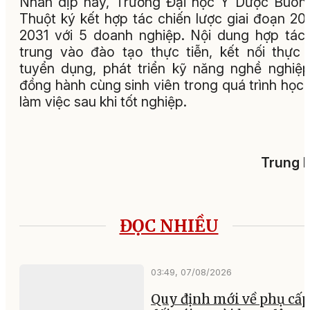
Nhân dịp này, Trường Đại học Y Dược Buô
Thuột ký kết hợp tác chiến lược giai đoạn 20
2031 với 5 doanh nghiệp. Nội dung hợp tác
trung vào đào tạo thực tiễn, kết nối thực 
tuyển dụng, phát triển kỹ năng nghề nghiệ
đồng hành cùng sinh viên trong quá trình học 
làm việc sau khi tốt nghiệp.
Trung 
ĐỌC NHIỀU
03:49, 07/08/2026
Quy định mới về phụ cấp