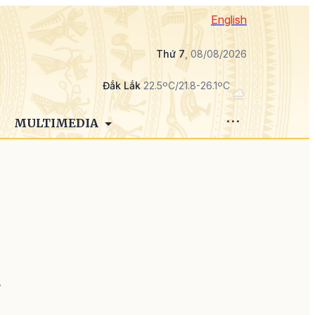
English
Thứ 7
, 08/08/2026
Đắk Lắk
22.5ºC/21.8-26.1ºC
MULTIMEDIA
u
i
y
,