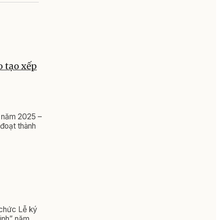
o tạo xếp
 I năm 2025 –
 đoạt thành
 chức Lễ ký
ninh” năm