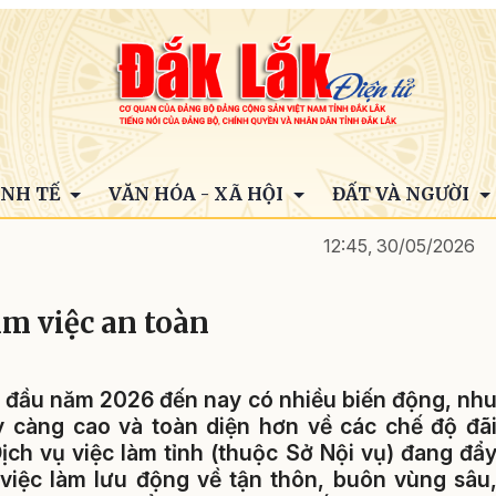
INH TẾ
VĂN HÓA - XÃ HỘI
ĐẤT VÀ NGƯỜI
12:45, 30/05/2026
ìm việc an toàn
từ đầu năm 2026 đến nay có nhiều biến động, nh
y càng cao và toàn diện hơn về các chế độ đã
ịch vụ việc làm tỉnh (thuộc Sở Nội vụ) đang đẩ
 việc làm lưu động về tận thôn, buôn vùng sâu