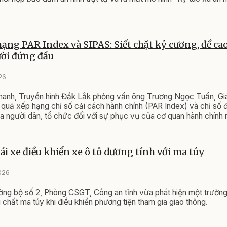
ạng PAR Index và SIPAS: Siết chặt kỷ cương, đề cao
ời đứng đầu
26
thanh, Truyền hình Đắk Lắk phỏng vấn ông Trương Ngọc Tuấn, G
 quả xếp hạng chỉ số cải cách hành chính (PAR Index) và chỉ số
ủa người dân, tổ chức đối với sự phục vụ của cơ quan hành chính
2025 vừa được công bố.
lái xe điều khiển xe ô tô dương tính với ma túy
026
g bộ số 2, Phòng CSGT, Công an tỉnh vừa phát hiện một trường 
 chất ma túy khi điều khiển phương tiện tham gia giao thông.