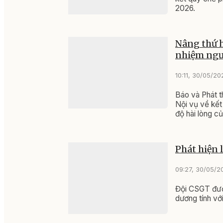
2026.
Nâng thứ h
nhiệm ngư
10:11, 30/05/20
Báo và Phát 
Nội vụ về kết
độ hài lòng c
(SIPAS) năm 
Phát hiện 
09:27, 30/05/2
Đội CSGT đườn
dương tính với