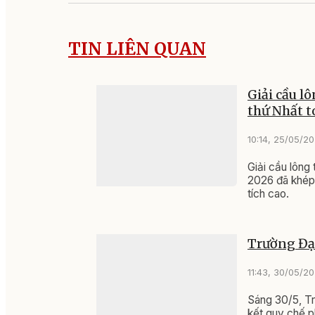
TIN LIÊN QUAN
Giải cầu lô
thứ Nhất 
10:14, 25/05/2
Giải cầu lông
2026 đã khép 
tích cao.
Trường Đại
11:43, 30/05/2
Sáng 30/5, T
kết quy chế p