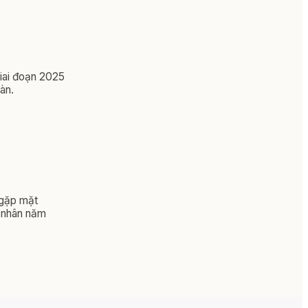
giai đoạn 2025
àn.
 gặp mặt
g nhân năm