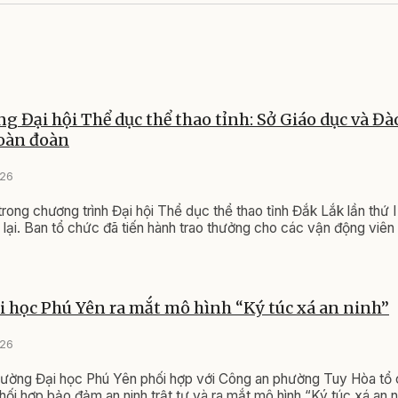
ng Đại hội Thể dục thể thao tỉnh: Sở Giáo dục và Đà
toàn đoàn
026
 trong chương trình Đại hội Thể dục thể thao tỉnh Đắk Lắk lần thứ
lại. Ban tổ chức đã tiến hành trao thưởng cho các vận động viên
 học Phú Yên ra mắt mô hình “Ký túc xá an ninh”
026
rường Đại học Phú Yên phối hợp với Công an phường Tuy Hòa tổ
hối hợp bảo đảm an ninh trật tự và ra mắt mô hình “Ký túc xá an 