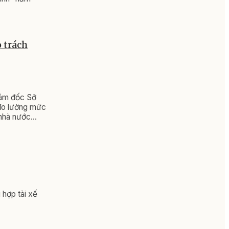
 trách
iám đốc Sở
 đo lường mức
 nhà nước
hợp tài xế