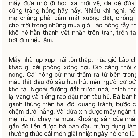
mấy đứa nhỏ đi học xa mới về, da dẻ đứa
cũng trắng hồng hây hẩy. Nhiều khi nghĩ, nế
mẹ chẳng phải cắm mặt xuống đất, chống 
cho trời trong những mùa gió Lào nóng rẫy thì
khô nẻ hằn thành vết nhăn trên trán, trên ta
bớt đi nhiều lắm.
Mấy nhà lụp xụp mái tôn thấp, mùa gió Lào c
khác gì cái phòng xông hơi. Gió càng thổi 
nóng. Cái nóng cứ như thấm ra từ bên trong
máu thịt đâu đó sâu hun hút nên người cứ bứt
khó tả. Ngoài đường đất trước nhà, thỉnh th
lại vang vài tiếng rao đậu non tàu hũ. Bà bán 
gánh thúng trên hai đôi quang trành, bước 
chậm dưới nắng. Vài đứa xin được mấy ngàn t
mẹ, ríu rít chạy ra mua. Khoảng sân của nhà
gần đó liền được bà bán đậu trưng dụng làm
thưởng thức cái món giải nhiệt ngày hè cho lũ 