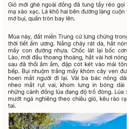
Gió mới ghé ngoài đồng đã tung tẩy réo gọi
mạ xào xạc. Lá khô hai bên đường làng cuộn 
mớ bụi, quấn tròn bay lên.
Mùa này, đất miền Trung cứ lưng chừng trong
thời tiết ẩm ương. Nắng cháy rát da, hắt nón
mấy con đường nhựa. Chốc lát lại bốc cơn
Lào, mới đầu thoang thoảng, hắt vài hơi nóng;
sau đã thổi ầm ầm, đập cót két vào mái tôn
bếp. Bụi nhuộm trắng mấy khóm cây ven đư
hoen mắt người đi lại. Vài ba bác nông dâ
nheo mắt rụt vai, khom lưng in bóng dài 
những cánh đồng lúa đang độ trổ đòng. Lúa 
mướt ngả nghiêng theo chiều gió, kêu rào rạt
tai.