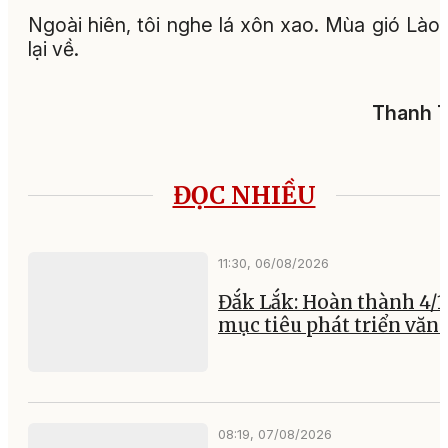
Ngoài hiên, tôi nghe lá xôn xao. Mùa gió Lào
lại về.
Thanh T
ĐỌC NHIỀU
11:30, 06/08/2026
Đắk Lắk: Hoàn thành 4/1
mục tiêu phát triển văn
08:19, 07/08/2026