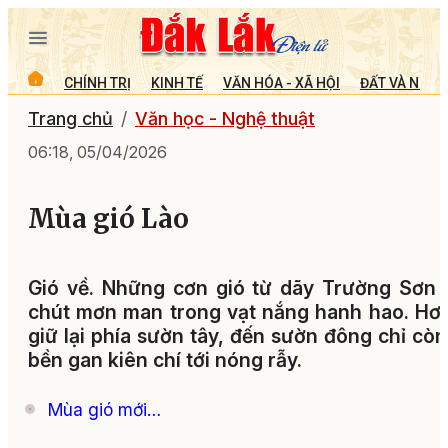
CHÍNH TRỊ
KINH TẾ
VĂN HÓA - XÃ HỘI
ĐẤT VÀ NGƯỜ
Trang chủ
Văn học - Nghệ thuật
06:18, 05/04/2026
Mùa gió Lào
Gió về. Những cơn gió từ dãy Trường Sơn 
chút mơn man trong vạt nắng hanh hao. Hơ
giữ lại phía sườn tây, đến sườn đông chỉ còn
bền gan kiên chí tới nóng rẫy.
Mùa gió mới…