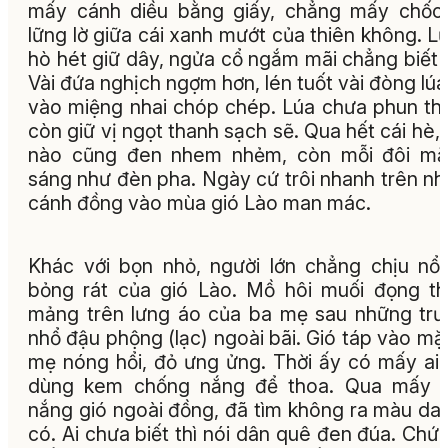
mấy cánh diều bằng giấy, chẳng mấy chốc
lững lờ giữa cái xanh mướt của thiên không. Lũ
hò hét giữ dây, ngửa cổ ngắm mãi chẳng biết 
Vài đứa nghịch ngợm hơn, lén tuốt vài đòng lúa
vào miệng nhai chóp chép. Lúa chưa phun th
còn giữ vị ngọt thanh sạch sẽ. Qua hết cái hè,
nào cũng đen nhem nhẻm, còn mỗi đôi mắt
sáng như đèn pha. Ngày cứ trôi nhanh trên n
cánh đồng vào mùa gió Lào man mác.
Khác với bọn nhỏ, người lớn chẳng chịu nổi
bỏng rát của gió Lào. Mồ hôi muối đọng t
mảng trên lưng áo của ba mẹ sau những trư
nhổ đậu phộng (lạc) ngoài bãi. Gió táp vào mặ
mẹ nóng hổi, đỏ ưng ửng. Thời ấy có mấy ai 
dùng kem chống nắng để thoa. Qua mấy 
nắng gió ngoài đồng, đã tìm không ra màu da
có. Ai chưa biết thì nói dân quê đen đúa. Chứ