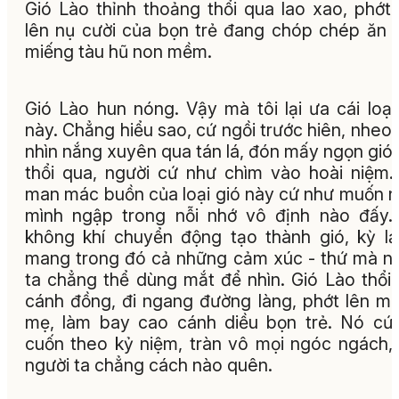
Gió Lào thỉnh thoảng thổi qua lao xao, phớt
lên nụ cười của bọn trẻ đang chóp chép ăn
miếng tàu hũ non mềm.
Gió Lào hun nóng. Vậy mà tôi lại ưa cái loại
này. Chẳng hiểu sao, cứ ngồi trước hiên, nheo
nhìn nắng xuyên qua tán lá, đón mấy ngọn gió
thổi qua, người cứ như chìm vào hoài niệm.
man mác buồn của loại gió này cứ như muốn 
mình ngập trong nỗi nhớ vô định nào đấy
không khí chuyển động tạo thành gió, kỳ lạ,
mang trong đó cả những cảm xúc - thứ mà n
ta chẳng thể dùng mắt để nhìn. Gió Lào thổi
cánh đồng, đi ngang đường làng, phớt lên m
mẹ, làm bay cao cánh diều bọn trẻ. Nó cứ
cuốn theo kỷ niệm, tràn vô mọi ngóc ngách,
người ta chẳng cách nào quên.