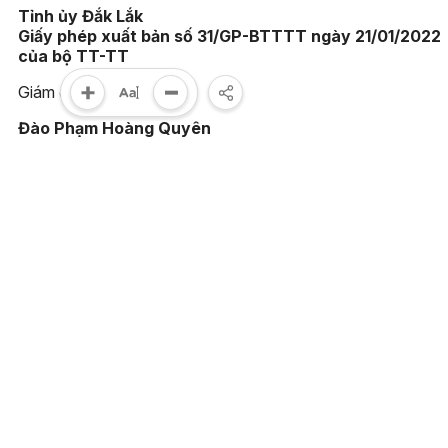
Tỉnh ủy Đắk Lắk
Giấy phép xuất bản số 31/GP-BTTTT ngày 21/01/2022
của bộ TT-TT
Giám đốc:
Đào Phạm Hoàng Quyên
Tòa soạn:
23 Lê Duẩn, phường Buôn Ma Thuột, tỉnh Đắk Lắk
Điện thoại:
(0262) 3852383 - 3810414 - Fax: (0262) 3810451
Email:
toasoan@baodaklak.vn
Ghi rõ nguồn "Báo Đắk Lắk điện tử" khi sử dụng thông tin t
website này. Các trang ngoài sẽ mở ra tại cửa sổ mới. Báo 
Lắk không chịu trách nhiệm nội dung các trang này.