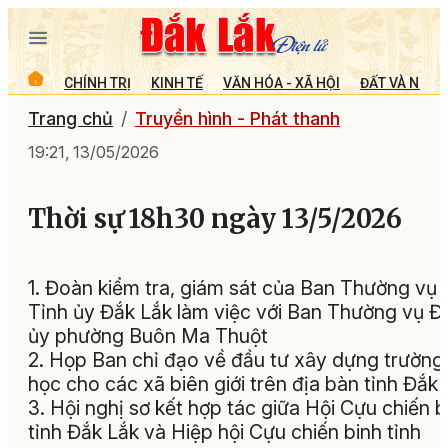
CHÍNH TRỊ
KINH TẾ
VĂN HÓA - XÃ HỘI
ĐẤT VÀ NGƯỜ
Trang chủ
Truyền hình - Phát thanh
19:21, 13/05/2026
Thời sự 18h30 ngày 13/5/2026
1. Đoàn kiểm tra, giám sát của Ban Thường vụ
Tỉnh ủy Đắk Lắk làm việc với Ban Thường vụ 
ủy phường Buôn Ma Thuột
2. Họp Ban chỉ đạo về đầu tư xây dựng trường
học cho các xã biên giới trên địa bàn tỉnh Đắk
3. Hội nghị sơ kết hợp tác giữa Hội Cựu chiến b
tỉnh Đắk Lắk và Hiệp hội Cựu chiến binh tỉnh