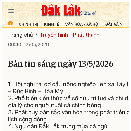
CHÍNH TRỊ
KINH TẾ
VĂN HÓA - XÃ HỘI
ĐẤT VÀ NGƯỜ
Trang chủ
Truyền hình - Phát thanh
06:40, 13/05/2026
Bản tin sáng ngày 13/5/2026
1. Hội nghị tái cơ cấu nông nghiệp liên xã Tây 
– Đức Bình – Hòa Mỹ
2. Phổ biến kiến thức về sở hữu trí tuệ và chỉ d
địa lý cho người nuôi cá chình bông
3. Phát huy bản sắc văn hóa trong phát triển d
lịch cộng đồng
4. Ngư dân Đắk Lắk trúng mùa cá ngừ