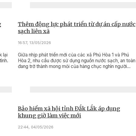
g
Thêm động lực phát triển từ dự án cấp nước
sạch liên xã
16:57, 13/05/2026
 lại
Giữa nhịp phát triển mới của các xã Phú Hòa 1 và Phú
ình.
Hòa 2, nhu cầu được sử dụng nguồn nước sạch, an toàn
đang trở thành mong mỏi của hàng chục nghìn người
dân. Việc triển khai Dự án Công trình cấp nước sạch liên
xã với tổng vốn đầu tư hơn 249 tỷ đồng không chỉ góp
phần hoàn thiện hạ tầng dân sinh, nâng cao chất lượng
cuộc sống, mà còn mở ra nền tảng quan trọng cho phát
triển đô thị, thu hút đầu tư và bảo đảm an sinh bền vững
trên địa bàn.
Bảo hiểm xã hội tỉnh Đắk Lắk áp dụng
khung giờ làm việc mới
22:44, 04/05/2026