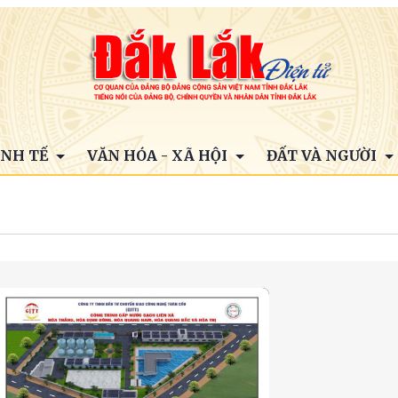
INH TẾ
VĂN HÓA - XÃ HỘI
ĐẤT VÀ NGƯỜI