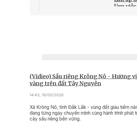
làm việc
10:36, 02/0
Phòng c
rừng: C
sở
(Vidieo) Sầu riêng Krông Nô - Hương vị
vàng trên đất Tây Nguyên
14:43, 19/05/2026
Xã Krông Nô, tỉnh Đắk Lắk - vùng đất giàu tiềm nă
đang từng ngày chuyển mình cùng hành trình phát t
cây sầu riêng bền vững.