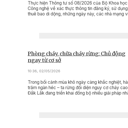
Thực hiện Thông tư số 08/2026 của Bộ Khoa học
Công nghệ về xác thực thông tin đăng ký, sử dụng
thuê bao di dộng, những ngày này, các nhà mạng v
thông trên địa bàn tỉnh Đắk Lắk đang bước vào đợ
điểm “làm sạch” dữ liệu, bảo vệ quyền lợi và sự an
cho người sử dụng điện thoại.
Phòng cháy, chữa cháy rừng: Chủ động
ngay từ cơ sở
10:36, 02/05/2026
Trong bối cảnh mùa khô ngày càng khắc nghiệt, h
trăm ngàn héc – ta rừng đối diện nguy cơ cháy cao,
Đắk Lắk đang triển khai đồng bộ nhiều giải pháp n
chủ động phòng cháy, chữa cháy rừng. Công tác 
được triển khai quyết liệt từ các chủ rừng, địa phư
và lực lượng chức năng theo phương châm “phòng
chính".