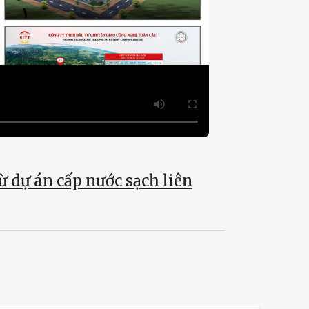
ừ dự án cấp nước sạch liên