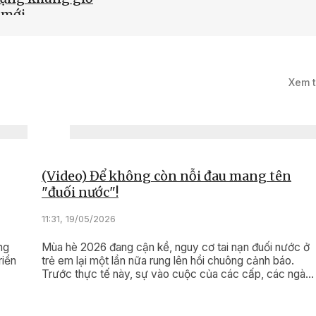
 mới
5/2026
Xem 
háy, chữa cháy
hủ động ngay từ cơ
(Video) Để không còn nỗi đau mang tên
"đuối nước"!
11:31, 19/05/2026
ng
Mùa hè 2026 đang cận kề, nguy cơ tai nạn đuối nước ở
riển
trẻ em lại một lần nữa rung lên hồi chuông cảnh báo.
Trước thực tế này, sự vào cuộc của các cấp, các ngàn
và toàn xã hội không thể chậm trễ.