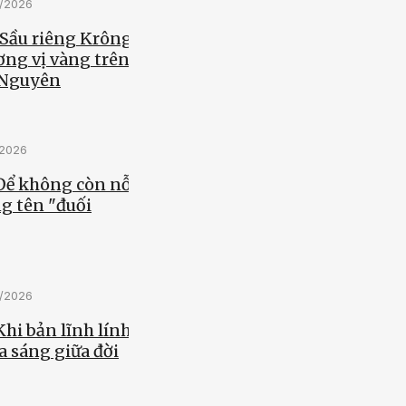
5/2026
 Sầu riêng Krông
ơng vị vàng trên
 Nguyên
/2026
 Để không còn nỗi
g tên "đuối
5/2026
Khi bản lĩnh lính
a sáng giữa đời