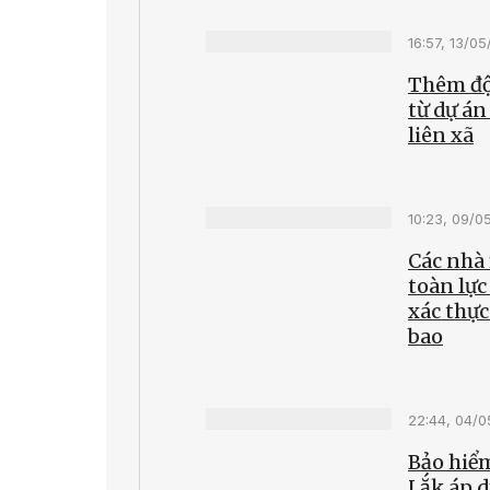
16:57, 13/0
Thêm độ
từ dự án
liên xã
10:23, 09/0
Các nhà
toàn lực
xác thực
bao
22:44, 04/
Bảo hiểm
Lắk áp 