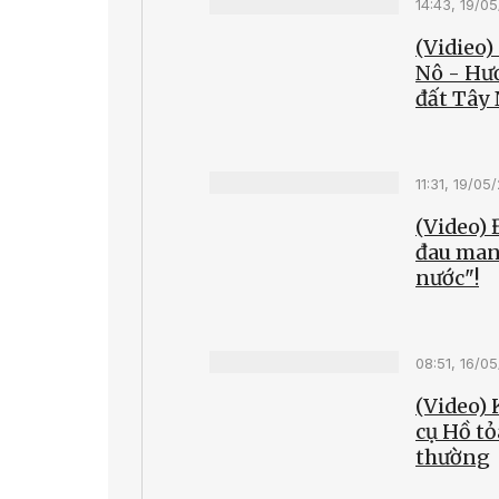
14:43, 19/0
(Vidieo)
Nô - Hư
đất Tây
11:31, 19/05
(Video)
đau man
nước"!
08:51, 16/0
(Video) 
cụ Hồ tỏ
thường