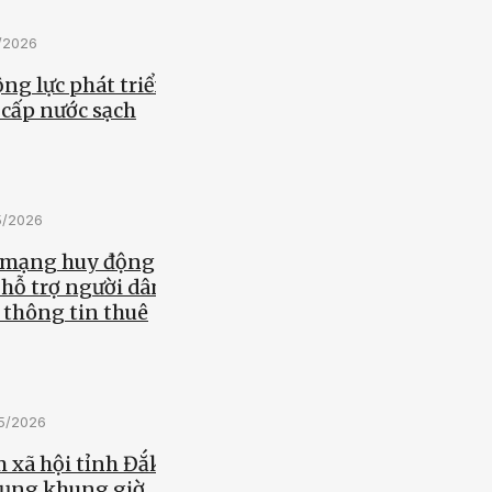
5/2026
ng lực phát triển
 cấp nước sạch
5/2026
 mạng huy động
 hỗ trợ người dân
 thông tin thuê
05/2026
 xã hội tỉnh Đắk
dụng khung giờ