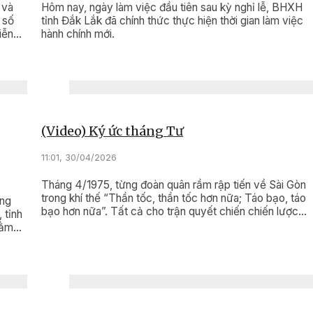
 và
Hôm nay, ngày làm việc đầu tiên sau kỳ nghỉ lễ, BHXH
 số
tỉnh Đắk Lắk đã chính thức thực hiện thời gian làm việc
iễn
hành chính mới.
t cao
 toàn
(Video) Ký ức tháng Tư
11:01, 30/04/2026
Tháng 4/1975, từng đoàn quân rầm rập tiến về Sài Gòn
trong khí thế “Thần tốc, thần tốc hơn nữa; Táo bạo, táo
àng
bạo hơn nữa”. Tất cả cho trận quyết chiến chiến lược
 tỉnh
cuối cùng mang tên Bác: Chiến dịch Hồ Chí Minh.
hằm
này
ơng
 là