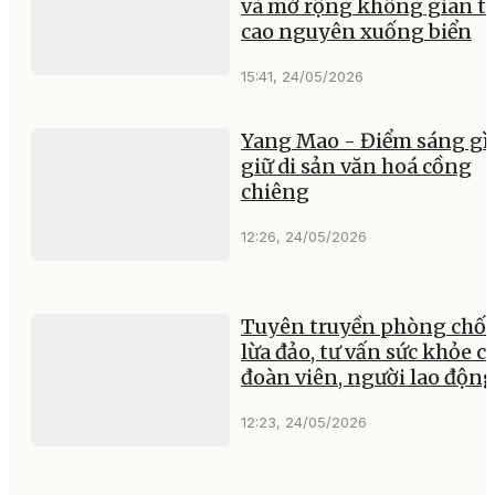
và mở rộng không gian t
cao nguyên xuống biển
15:41, 24/05/2026
Yang Mao - Điểm sáng gì
giữ di sản văn hoá cồng
chiêng
12:26, 24/05/2026
Tuyên truyền phòng chố
lừa đảo, tư vấn sức khỏe c
đoàn viên, người lao độn
12:23, 24/05/2026