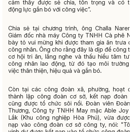
cảm thấy được sẻ chia, tôn trọng và có 
động lực gắn bó với công việc”.
Chia sẻ tại chương trình, ông Challa Naren
Giám đốc nhà máy Công ty TNHH Cà phê N
bày tỏ vui mừng khi được tham gia ăn trưa 
công nhân. Ông cho rằng đây là dịp để công t
cơ hội tri ân, lắng nghe và thấu hiểu tâm tư
công nhân lao động, từ đó tạo môi trường
việc thân thiện, hiệu quả và gắn bó.
Còn tại các công đoàn xã, phường, hoạt 
thành lập công đoàn cơ sở, kết nạp đoàn 
cũng được tổ chức sôi nổi. Đoàn viên Đoàn
Thương, Công ty TNHH May mặc Able Joy 
Lắk (Khu công nghiệp Hòa Phú), vừa được
nạp vào công đoàn cơ sở công ty, nói: "Tôi
vinh dự được kết nạp vào tổ chức công đoàn.