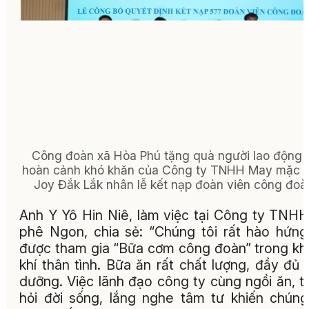
Công đoàn xã Hòa Phú tặng quà người lao động 
hoàn cảnh khó khăn của Công ty TNHH May mặc 
Joy Đắk Lắk nhân lễ kết nạp đoàn viên công đoà
Anh Y Yô Hin Niê, làm việc tại Công ty TNH
phê Ngon, chia sẻ: “Chúng tôi rất hào hứng
được tham gia “Bữa cơm công đoàn” trong k
khí thân tình. Bữa ăn rất chất lượng, đầy đủ 
dưỡng. Việc lãnh đạo công ty cùng ngồi ăn, 
hỏi đời sống, lắng nghe tâm tư khiến chúng