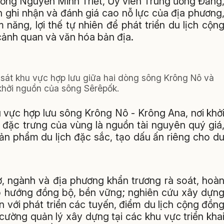
Lương Nguyễn Minh Triết, Ủy viên Trung ương Đảng
 ghi nhận và đánh giá cao nỗ lực của địa phương
 năng, lợi thế tự nhiên để phát triển du lịch cộn
 cảnh quan và văn hóa bản địa.
sát khu vực hợp lưu giữa hai dòng sông Krông Nô và
khởi nguồn của sông Sêrêpốk.
 vực hợp lưu sông Krông Nô - Krông Ana, nơi khở
 đặc trưng của vùng là nguồn tài nguyên quý giá
sản phẩm du lịch đặc sắc, tạo dấu ấn riêng cho d
ở, ngành và địa phương khẩn trương rà soát, hoà
heo hướng đồng bộ, bền vững; nghiên cứu xây dựn
với phát triển các tuyến, điểm du lịch cộng đồn
 cường quản lý xây dựng tại các khu vực triển kha