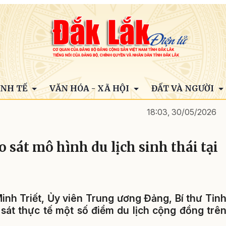
INH TẾ
VĂN HÓA - XÃ HỘI
ĐẤT VÀ NGƯỜI
18:03, 30/05/2026
 sát mô hình du lịch sinh thái tại
nh Triết, Ủy viên Trung ương Đảng, Bí thư Tỉn
át thực tế một số điểm du lịch cộng đồng trê