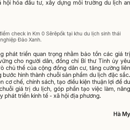
 hội hóa đầu tư, xây dựng môi trường du lịch a
iểm check in Km 0 Sêrêpốk tại khu du lịch sinh thái
nghiệp Đảo Xanh.
 phát triển quan trọng nhằm bảo tồn các giá tr
 vững cho người dân, đồng chí Bí thư Tỉnh ủy yê
trò chủ thể của cộng đồng dân cư, tăng cường liê
g bước hình thành chuỗi sản phẩm du lịch đặc sắc
ện cơ chế, chính sách, tạo điều kiện thuận lợi để d
huỗi giá trị du lịch, góp phần tạo việc làm, nân
phát triển kinh tế - xã hội địa phương.
Hà M