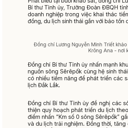
Phát biểu tại buổi khảo sát, đồng chí 
Bí thư Tỉnh ủy, Trưởng Đoàn ĐBQH tỉnh
doanh nghiệp trong việc khai thác tiềm
đồng, du lịch sinh thái gắn với bảo tồn
Đồng chí Lương Nguyễn Minh Triết khảo 
Krông Ana - nơi 
Đồng chí Bí thư Tỉnh ủy nhấn mạnh khu
nguồn sông Sêrêpốk cùng hệ sinh thái
có nhiều tiềm năng để phát triển các 
lịch Đắk Lắk.
Đồng chí Bí thư Tỉnh ủy đề nghị các s
thiện quy hoạch phát triển du lịch t
điểm nhấn “Km số 0 sông Sêrêpốk” gắn 
và du lịch trải nghiệm. Đồng thời, tăng