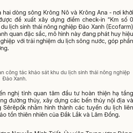
a hai dòng sông Krông Nô và Krông Ana - nơi khở
được đề xuất xây dựng điểm check-in “Km số 
 du lịch sinh thái nông nghiệp Đảo Xanh (Ecofarm
cảnh quan đặc sắc, mô hình này đang phát huy hiệ
ghiệp với trải nghiệm du lịch sông nước, góp phầ
ơng.
 công tác khảo sát khu du lịch sinh thái nông nghiệp
Đảo Xanh.
iến nghị tỉnh quan tâm đầu tư hoàn thiện hạ tần
ông đường thủy, xây dựng các bến thủy nội địa v
 Sêrêpốk nhằm hình thành các tuyến du lịch liê
bảo tồn thiên nhiên của Đắk Lắk và Lâm Đồng.