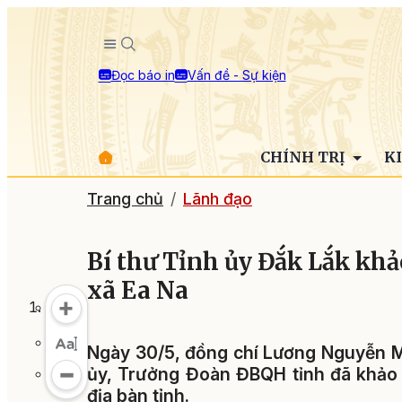
Đọc báo in
Vấn đề - Sự kiện
CHÍNH TRỊ
K
Trang chủ
Lãnh đạo
Bí thư Tỉnh ủy Đắk Lắk khảo
xã Ea Na
Ngày 30/5, đồng chí Lương Nguyễn Mi
ủy, Trưởng Đoàn ĐBQH tỉnh đã khảo s
địa bàn tỉnh.