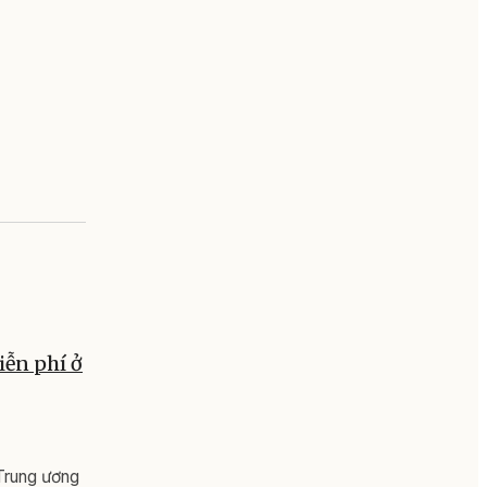
iễn phí ở
 Trung ương