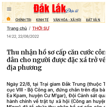
CHÍNH TRỊ
KINH TẾ
VĂN HÓA - XÃ HỘI
ĐẤT VÀ NGƯỜ
Trang chủ
THỜI SỰ
14:22, 22/08/2022
Thu nhận hồ sơ cấp căn cước cô
dân cho người được đặc xá trở về
địa phương
Ngày 22/8, tại Trại giam Đắk Trung (thuộc 
cục VIII - Bộ Công an, đứng chân trên địa bà
Ea Kpam, huyện Cư M’gar), Đội Cảnh sát quả
hành chính về trật tự xã hội (Công an huyệ