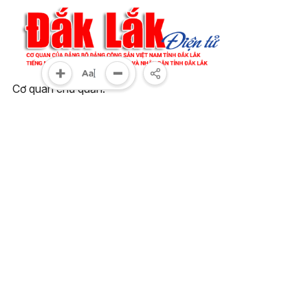
Cơ quan chủ quản:
Tỉnh ủy Đắk Lắk
Giấy phép xuất bản số 31/GP-BTTTT ngày 21/01/2022
của bộ TT-TT
Giám đốc:
Đào Phạm Hoàng Quyên
Tòa soạn:
23 Lê Duẩn, phường Buôn Ma Thuột, tỉnh Đắk Lắk
Điện thoại:
(0262) 3852383 - 3810414 - Fax: (0262) 3810451