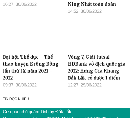
Ning Nhất toàn đoàn
16:27, 30/06/2022
14:52, 30/06/2022
Đại hội Thể dục – Thể
Vòng 7, Giải futsal
thao huyện Krông Bông
HDBank vô địch quốc gia
lần thứ IX năm 2021 -
2022: Hưng Gia Khang
2022
Đắk Lắk có được 1 điểm
09:37, 30/06/2022
12:27, 29/06/2022
TIN ĐỌC NHIỀU
Cơ quan chủ quản: Tỉnh ủy Đắk Lắk
Giấy phép xuất bản số 31/GP-BTTTT ngày 21/01/2022 của Bộ
TT-TT