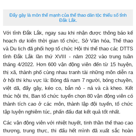
Đẩy gậy là môn thế mạnh của thể thao dân tộc thiểu số tỉnh
Đắk Lắk.
Với tỉnh Đắk Lắk, ngay sau khi nhận được thông báo kế
hoạch dự kiến thời gian tổ chức, Sở Văn hóa, Thể thao
và Du lịch đã phối hợp tổ chức Hội thi thể thao các DTTS
tỉnh Đắk Lắk lần thứ XVIII - năm 2022 vào trung tuần
tháng 4/2022. Hơn 600 vận động viên đến từ 15 huyện,
thị xã, thành phố cùng nhau tranh tài những môn diễn ra
ở hội thi khu vực là: Bóng đá nam 7 người, bóng chuyền,
việt dã, đẩy gậy, kéo co, bắn nỏ - ná và cà kheo. Kết
thúc hội thi, Ban tổ chức tuyển chọn 80 vận động viên có
thành tích cao ở các môn, thành lập đội tuyển, tổ chức
tập luyện nghiêm túc, phấn đấu đạt kết quả tốt nhất.
Các vận động viên với nhiệt huyết, tinh thần thể thao cao
thượng, trung thực, thi đấu hết mình đã xuất sắc hoàn