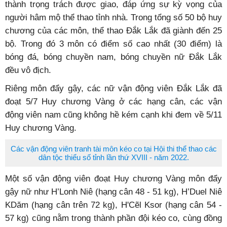
thành trọng trách được giao, đáp ứng sự kỳ vọng của
người hâm mộ thể thao tỉnh nhà. Trong tổng số 50 bộ huy
chương của các môn, thể thao Đắk Lắk đã giành đến 25
bộ. Trong đó 3 môn có điểm số cao nhất (30 điểm) là
bóng đá, bóng chuyền nam, bóng chuyền nữ Đắk Lắk
đều vô địch.
Riêng môn đẩy gậy, các nữ vận động viên Đắk Lắk đã
đoạt 5/7 Huy chương Vàng ở các hạng cân, các vận
động viên nam cũng không hề kém cạnh khi đem về 5/11
Huy chương Vàng.
Các vận động viên tranh tài môn kéo co tại Hội thi thể thao các
dân tộc thiểu số tỉnh lần thứ XVIII - năm 2022.
Một số vận động viên đoạt Huy chương Vàng môn đẩy
gậy nữ như H’Lonh Niê (hạng cân 48 - 51 kg), H’Duel Niê
KDăm (hạng cân trên 72 kg), H'Cẽl Ksor (hạng cân 54 -
57 kg) cũng nằm trong thành phần đội kéo co, cùng đồng