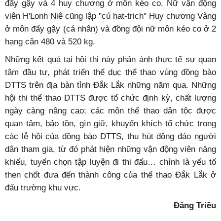
đẩy gậy và 4 huy chương ở môn kéo co. Nữ vận động
viên H'Lonh Niê cũng lập "cú hat-trich" Huy chương Vàng
ở môn đẩy gậy (cá nhân) và đồng đội nữ môn kéo co ở 2
hạng cân 480 và 520 kg.
Những kết quả tại hội thi này phản ánh thực tế sự quan
tâm đầu tư, phát triển thể dục thể thao vùng đồng bào
DTTS trên địa bàn tỉnh Đắk Lắk những năm qua. Những
hội thi thể thao DTTS được tổ chức định kỳ, chất lượng
ngày càng nâng cao; các môn thể thao dân tộc được
quan tâm, bảo tồn, gìn giữ, khuyến khích tổ chức trong
các lễ hội của đồng bào DTTS, thu hút đông đảo người
dân tham gia, từ đó phát hiện những vận động viên năng
khiếu, tuyển chọn tập luyện đi thi đấu… chính là yếu tố
then chốt đưa đến thành công của thể thao Đắk Lắk ở
đấu trường khu vực.
Đăng Triều