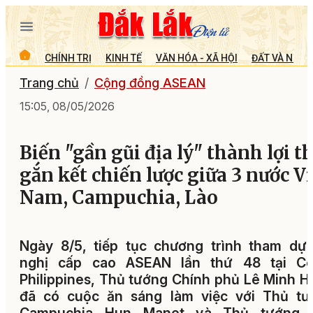
CHÍNH TRỊ
KINH TẾ
VĂN HÓA - XÃ HỘI
ĐẤT VÀ NGƯỜ
Trang chủ
Cộng đồng ASEAN
15:05, 08/05/2026
Biến "gần gũi địa lý" thành lợi t
gắn kết chiến lược giữa 3 nước Vi
Nam, Campuchia, Lào
Ngày 8/5, tiếp tục chương trình tham dự
nghị cấp cao ASEAN lần thứ 48 tại Ce
Philippines, Thủ tướng Chính phủ Lê Minh 
đã có cuộc ăn sáng làm việc với Thủ tư