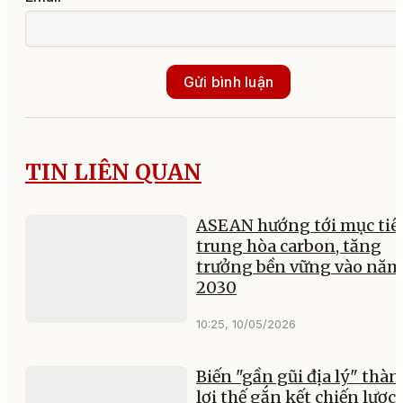
Gửi bình luận
TIN LIÊN QUAN
ASEAN hướng tới mục tiê
trung hòa carbon, tăng
trưởng bền vững vào năm
2030
10:25, 10/05/2026
Biến "gần gũi địa lý" thà
lợi thế gắn kết chiến lược