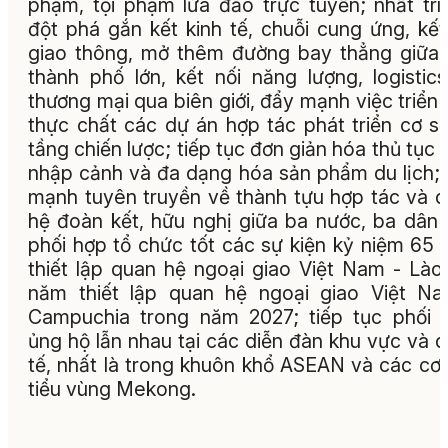
phạm, tội phạm lừa đảo trực tuyến; nhất trí
đột phá gắn kết kinh tế, chuỗi cung ứng, kết
giao thông, mở thêm đường bay thẳng giữa
thành phố lớn, kết nối năng lượng, logistic
thương mại qua biên giới, đẩy mạnh việc triển 
thực chất các dự án hợp tác phát triển cơ s
tầng chiến lược; tiếp tục đơn giản hóa thủ tục 
nhập cảnh và đa dạng hóa sản phẩm du lịch;
mạnh tuyên truyền về thành tựu hợp tác và 
hệ đoàn kết, hữu nghị giữa ba nước, ba dân 
phối hợp tổ chức tốt các sự kiện kỷ niệm 65
thiết lập quan hệ ngoại giao Việt Nam - Lào
năm thiết lập quan hệ ngoại giao Việt N
Campuchia trong năm 2027; tiếp tục phối 
ủng hộ lẫn nhau tại các diễn đàn khu vực và 
tế, nhất là trong khuôn khổ ASEAN và các cơ
tiểu vùng Mekong.