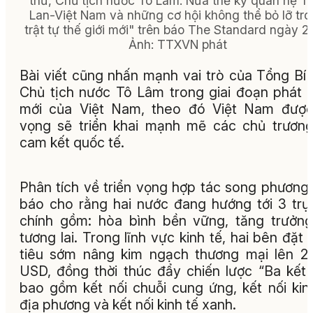
thư, Chủ tịch nước Tô Lâm: Nửa thế kỷ quan hệ T
Lan-Việt Nam và những cơ hội không thể bỏ lỡ tr
trật tự thế giới mới" trên báo The Standard ngày 2
Ảnh: TTXVN phát
Bài viết cũng nhấn mạnh vai trò của Tổng Bí 
Chủ tịch nước Tô Lâm trong giai đoạn phát t
mới của Việt Nam, theo đó Việt Nam được
vọng sẽ triển khai mạnh mẽ các chủ trươn
cam kết quốc tế.
Phân tích về triển vọng hợp tác song phương,
báo cho rằng hai nước đang hướng tới 3 trụ
chính gồm: hòa bình bền vững, tăng trưởn
tương lai. Trong lĩnh vực kinh tế, hai bên đặt
tiêu sớm nâng kim ngạch thương mại lên 2
USD, đồng thời thúc đẩy chiến lược “Ba kết 
bao gồm kết nối chuỗi cung ứng, kết nối kin
địa phương và kết nối kinh tế xanh.