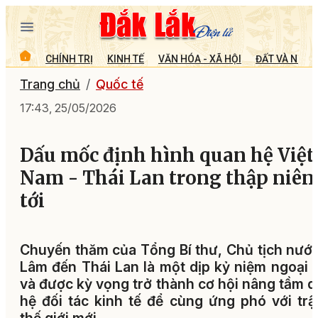
CHÍNH TRỊ
KINH TẾ
VĂN HÓA - XÃ HỘI
ĐẤT VÀ NGƯỜ
Trang chủ
Quốc tế
17:43, 25/05/2026
Dấu mốc định hình quan hệ Việt
Nam - Thái Lan trong thập niên
tới
Chuyến thăm của Tổng Bí thư, Chủ tịch nướ
Lâm đến Thái Lan là một dịp kỷ niệm ngoại 
và được kỳ vọng trở thành cơ hội nâng tầm 
hệ đối tác kinh tế để cùng ứng phó với trậ