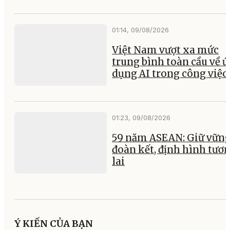
01:14, 09/08/2026
Việt Nam vượt xa mức
trung bình toàn cầu về 
dụng AI trong công việc
01:23, 09/08/2026
59 năm ASEAN: Giữ vữn
đoàn kết, định hình tươ
lai
Ý KIẾN CỦA BẠN