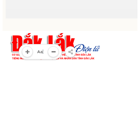
Cơ quan chủ quản:
Tỉnh ủy Đắk Lắk
Giấy phép xuất bản số 31/GP-BTTTT ngày 21/01/2022
của bộ TT-TT
Giám đốc:
Đào Phạm Hoàng Quyên
Tòa soạn:
23 Lê Duẩn, phường Buôn Ma Thuột, tỉnh Đắk Lắk