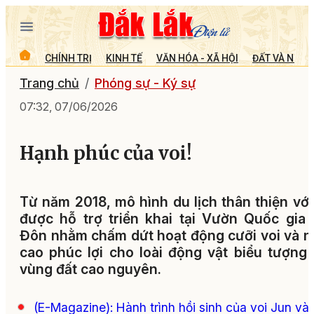
CHÍNH TRỊ
KINH TẾ
VĂN HÓA - XÃ HỘI
ĐẤT VÀ NGƯỜ
Trang chủ
Phóng sự - Ký sự
07:32, 07/06/2026
Hạnh phúc của voi!
Từ năm 2018, mô hình du lịch thân thiện với
được hỗ trợ triển khai tại Vườn Quốc gia
Đôn nhằm chấm dứt hoạt động cưỡi voi và 
cao phúc lợi cho loài động vật biểu tượng
vùng đất cao nguyên.
(E-Magazine): Hành trình hồi sinh của voi Jun và