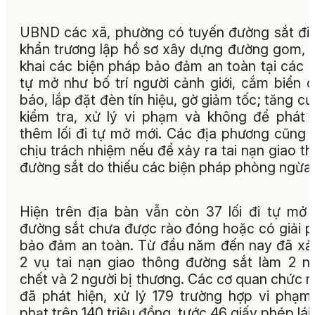
UBND các xã, phường có tuyến đường sắt đi
khẩn trương lập hồ sơ xây dựng đường gom, t
khai các biện pháp bảo đảm an toàn tại các lố
tự mở như bố trí người cảnh giới, cắm biển 
báo, lắp đặt đèn tín hiệu, gờ giảm tốc; tăng c
kiểm tra, xử lý vi phạm và không để phát 
thêm lối đi tự mở mới. Các địa phương cũng 
chịu trách nhiệm nếu để xảy ra tai nạn giao t
đường sắt do thiếu các biện pháp phòng ngừ
Hiện trên địa bàn vẫn còn 37 lối đi tự mở
đường sắt chưa được rào đóng hoặc có giải 
bảo đảm an toàn. Từ đầu năm đến nay đã xả
2 vụ tai nạn giao thông đường sắt làm 2 n
chết và 2 người bị thương. Các cơ quan chức 
đã phát hiện, xử lý 179 trường hợp vi phạm
phạt trên 140 triệu đồng, tước 46 giấy phép lái