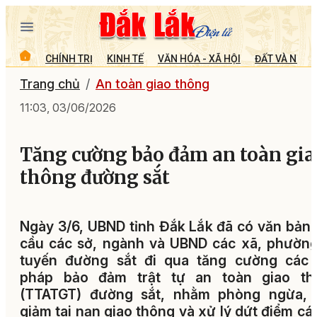
CHÍNH TRỊ
KINH TẾ
VĂN HÓA - XÃ HỘI
ĐẤT VÀ NGƯỜ
Trang chủ
An toàn giao thông
11:03, 03/06/2026
Tăng cường bảo đảm an toàn gia
thông đường sắt
Ngày 3/6, UBND tỉnh Đắk Lắk đã có văn bản
cầu các sở, ngành và UBND các xã, phườn
tuyến đường sắt đi qua tăng cường các g
pháp bảo đảm trật tự an toàn giao th
(TTATGT) đường sắt, nhằm phòng ngừa, 
giảm tai nạn giao thông và xử lý dứt điểm các