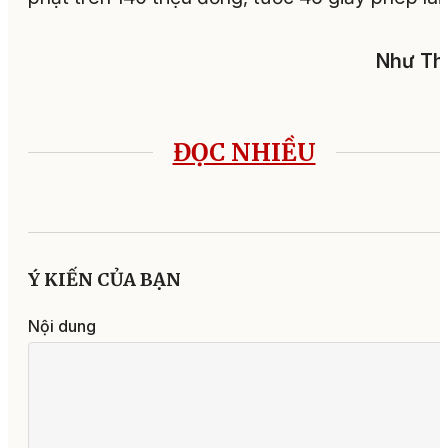
Như Th
ĐỌC NHIỀU
Ý KIẾN CỦA BẠN
Nội dung