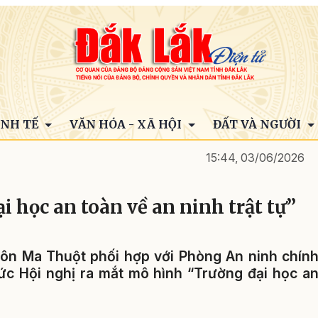
INH TẾ
VĂN HÓA - XÃ HỘI
ĐẤT VÀ NGƯỜI
15:44, 03/06/2026
 học an toàn về an ninh trật tự”
ôn Ma Thuột phối hợp với Phòng An ninh chín
chức Hội nghị ra mắt mô hình “Trường đại học a