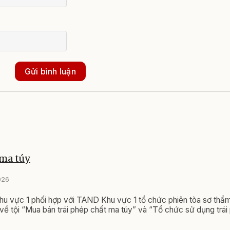
Gửi bình luận
 ma túy
026
 vực 1 phối hợp với TAND Khu vực 1 tổ chức phiên tòa sơ thẩm
o về tội “Mua bán trái phép chất ma túy” và “Tổ chức sử dụng trá