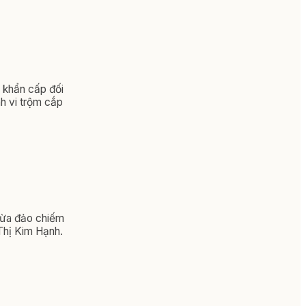
p khẩn cấp đối
h vi trộm cắp
 lừa đảo chiếm
 Thị Kim Hạnh.