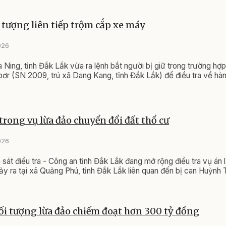
i tượng liên tiếp trộm cắp xe máy
026
 Ning, tỉnh Đắk Lắk vừa ra lệnh bắt người bị giữ trong trường hợ
ơr (SN 2009, trú xã Dang Kang, tỉnh Đắk Lắk) để điều tra về hàn
 trong vụ lừa đảo chuyển đổi đất thổ cư
026
sát điều tra - Công an tỉnh Đắk Lắk đang mở rộng điều tra vụ án
xảy ra tại xã Quảng Phú, tỉnh Đắk Lắk liên quan đến bị can Huỳnh
đối tượng lừa đảo chiếm đoạt hơn 300 tỷ đồng