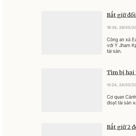
Bắt giữ đố
18:39, 28/05/2
Công an xã Ea
với Y Jham Kp
tài sản.
Tìm bị hại
10:24, 24/05/2
Cơ quan Cảnh 
đoạt tài sản 
Bắt giữ 2 