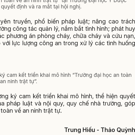
 toàn về an ninh trật tự” tại Trường Đại học Y Dược
uyết định và ra mắt tại hội nghị.
ên truyền, phổ biến pháp luật; nâng cao trác
ờng công tác quản lý, nắm bắt tình hình; phát hu
các phương án phòng cháy, chữa cháy và cứu nạn
 với lực lượng công an trong xử lý các tình huốn
ký cam kết triển khai mô hình “Trường đại học an toàn
an ninh trật tự”.
ờng ký cam kết triển khai mô hình, thể hiện quyế
a pháp luật và nội quy, quy chế nhà trường, gó
oàn về an ninh trật tự.
Trung Hiếu - Thảo Quỳn