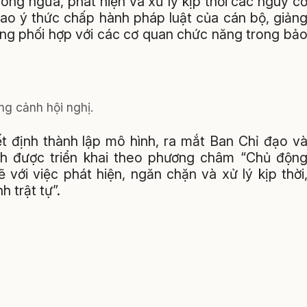
ng ngừa, phát hiện và xử lý kịp thời các nguy c
cao ý thức chấp hành pháp luật của cán bộ, giản
ờng phối hợp với các cơ quan chức năng trong bả
g cảnh hội nghị.
ết định thành lập mô hình, ra mắt Ban Chỉ đạo v
h được triển khai theo phương châm “Chủ độn
 với việc phát hiện, ngăn chặn và xử lý kịp thời
 trật tự”.