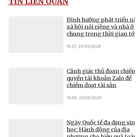
TIN LIÊN QUAN
Định hướng phát triển nh
xã hội nói riêng và nhà ở 
chung trong thời gian tới
10:37, 23/05/2026
Cảnh giác thủ đoạn chiếm
quyền tài khoản Zalo để
chiếm đoạt tài sản
14:58, 22/05/2026
Ngày Quốc tế đa dạng sin
học: Hành động của địa
phương cho hiệu quả toà