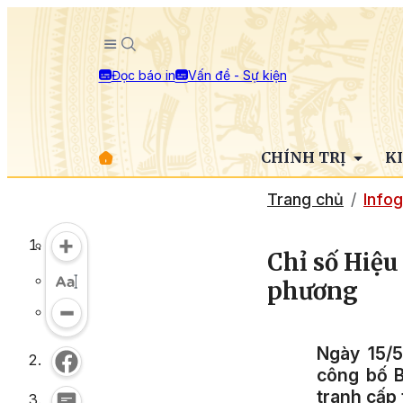
Đọc báo in
Vấn đề - Sự kiện
CHÍNH TRỊ
K
Trang chủ
Infog
Chỉ số Hiệu
phương
Ngày 15/5
công bố B
tranh cấp