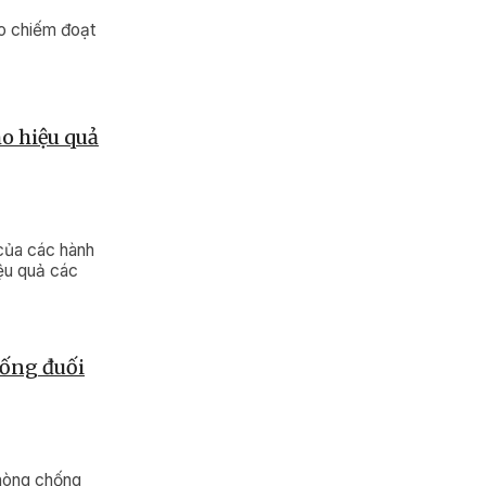
ảo chiếm đoạt
o hiệu quả
của các hành
ệu quả các
hống đuối
phòng chống