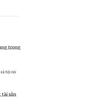
hung trong
xã hội nói
 tài sản