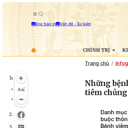
Đọc báo in
Vấn đề - Sự kiện
CHÍNH TRỊ
K
Trang chủ
Infog
Những bệnh
tiêm chủng
Danh mục 
buộc thôn
Bệnh viêm 