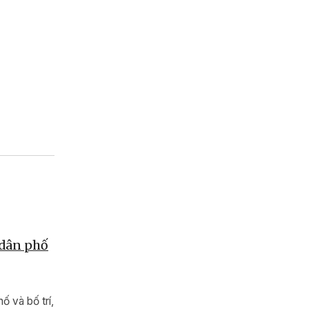
 dân phố
ố và bố trí,