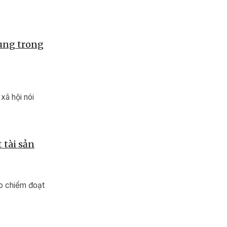
hung trong
xã hội nói
 tài sản
ảo chiếm đoạt