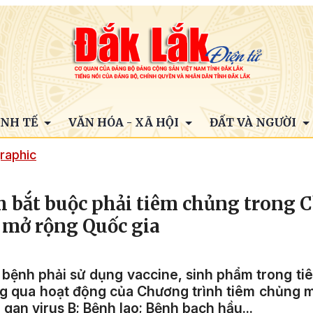
INH TẾ
VĂN HÓA - XÃ HỘI
ĐẤT VÀ NGƯỜI
raphic
 bắt buộc phải tiêm chủng trong 
 mở rộng Quốc gia
bệnh phải sử dụng vaccine, sinh phẩm trong ti
g qua hoạt động của Chương trình tiêm chủng 
gan virus B; Bệnh lao; Bệnh bạch hầu...