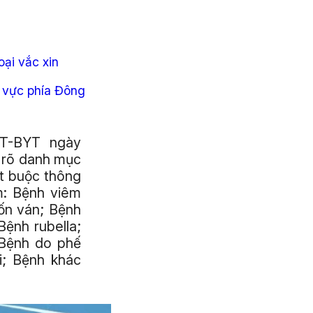
ại vắc xin
u vực phía Đông
TT-BYT ngày
 rõ danh mục
t buộc thông
m: Bệnh viêm
ốn ván; Bệnh
Bệnh rubella;
 Bệnh do phế
i; Bệnh khác