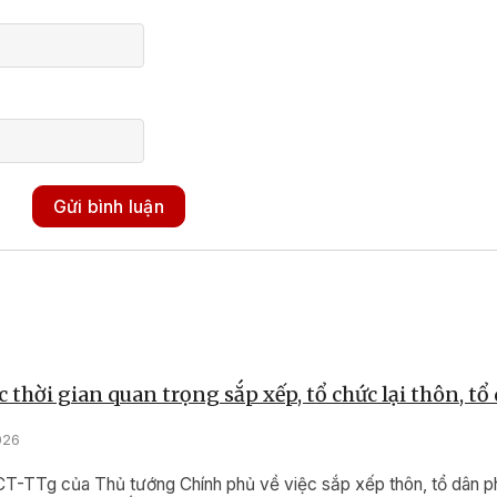
Gửi bình luận
 thời gian quan trọng sắp xếp, tổ chức lại thôn, tổ
026
/CT-TTg của Thủ tướng Chính phủ về việc sắp xếp thôn, tổ dân ph