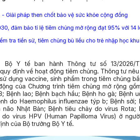
- Giải pháp then chốt bảo vệ sức khỏe cộng đồng
0, đảm bảo tỉ lệ tiêm chủng mở rộng đạt 95% với 14 lo
ểm tra tiền sử, tiêm chủng bù liều cho trẻ nhập học kh
g Bộ Y tế ban hành Thông tư số 13/2026/
 quy định về hoạt động tiêm chủng. Thông tư nêu
 sử dụng vaccine, sinh phẩm trong tiêm chủng bắ
động của Chương trình tiêm chủng mở rộng gồ
 B; Bệnh lao; Bệnh bạch hầu; Bệnh ho gà; Bệnh u
Bệnh do Haemophilus influenzae týp b; Bệnh sởi; 
 não Nhật Bản; Bệnh tiêu chảy do virus Rota;
 do virus HPV (Human Papilloma Virus) ở ngườ
ịnh của Bộ trưởng Bộ Y tế.