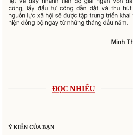
liệt về đẩy nhanh tiến độ giải ngân vốn đầ
công, lấy đầu tư công dẫn dắt và thu hút
nguồn lực xã hội sẽ được tập trung triển khai 
hiện đồng bộ ngay từ những tháng đầu năm.
Minh Th
ĐỌC NHIỀU
Ý KIẾN CỦA BẠN