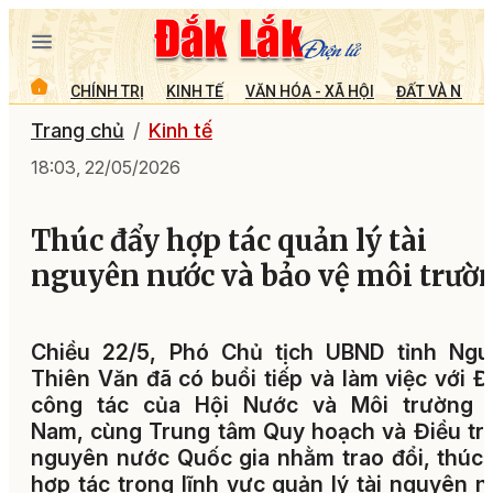
CHÍNH TRỊ
KINH TẾ
VĂN HÓA - XÃ HỘI
ĐẤT VÀ NGƯỜ
Trang chủ
Kinh tế
18:03, 22/05/2026
Thúc đẩy hợp tác quản lý tài
nguyên nước và bảo vệ môi trườ
Chiều 22/5, Phó Chủ tịch UBND tỉnh Ngu
Thiên Văn đã có buổi tiếp và làm việc với 
công tác của Hội Nước và Môi trường V
Nam, cùng Trung tâm Quy hoạch và Điều tra
nguyên nước Quốc gia nhằm trao đổi, thúc
hợp tác trong lĩnh vực quản lý tài nguyên 