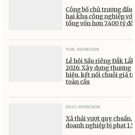
Công bố chủ trương đầu 
hai khu công nghiệp với
tổng vốn hơn 7.400 tỷ đ
11:28, 05/08/2026
Lễ hội Sầu riêng Đắk Lắk
2026: Xây dựng thương
hiệu, kết nối chuỗi giá tr
toàn cầu
05:07, 05/08/2026
Xả thải vượt quy chuẩn, 
doanh nghiệp bị phạt 1,5