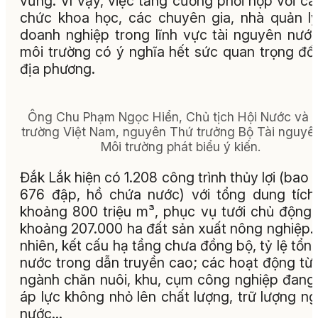
vững. Vì vậy, việc tăng cường phối hợp với cá
chức khoa học, các chuyên gia, nhà quản l
doanh nghiệp trong lĩnh vực tài nguyên nướ
môi trường có ý nghĩa hết sức quan trọng đối
địa phương.
Ông Chu Phạm Ngọc Hiển, Chủ tịch Hội Nước và 
trường Việt Nam, nguyên Thứ trưởng Bộ Tài nguyê
Môi trường phát biểu ý kiến.
Đắk Lắk hiện có 1.208 công trình thủy lợi (bao
676 đập, hồ chứa nước) với tổng dung tích
khoảng 800 triệu m³, phục vụ tưới chủ động
khoảng 207.000 ha đất sản xuất nông nghiệp.
nhiên, kết cấu hạ tầng chưa đồng bộ, tỷ lệ tổn 
nước trong dẫn truyền cao; các hoạt động từ
ngành chăn nuôi, khu, cụm công nghiệp đang
áp lực không nhỏ lên chất lượng, trữ lượng n
nước…