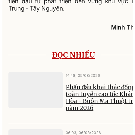
tiến đầu tư phát triển bền vững khu vực 
Trung - Tây Nguyên.
Minh Th
ĐỌC NHIỀU
14:48, 05/08/2026
Phấn đấu khai thác đồng
toàn tuyến cao tốc Khá
Hòa - Buôn Ma Thuột tr
năm 2026
06:03, 06/08/2026