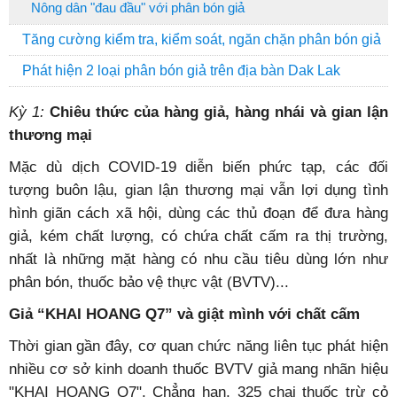
Nông dân "đau đầu" với phân bón giả
Tăng cường kiểm tra, kiểm soát, ngăn chặn phân bón giả
Phát hiện 2 loại phân bón giả trên địa bàn Dak Lak
Kỳ 1:
Chiêu thức của hàng giả, hàng nhái và gian lận
thương mại
M
ặc dù dịch COVID-19 diễn biến phức tạp, các đối
tượng buôn lậu, gian lận thương mại vẫn lợi dụng tình
hình giãn cách xã hội, dùng các thủ đoạn để đưa hàng
giả, kém chất lượng, có chứa chất cấm ra thị trường,
nhất là những mặt hàng có nhu cầu tiêu dùng lớn như
phân bón, thuốc bảo vệ thực vật (BVTV)...
Giả “KHAI HOANG Q7”
và giật mình với chất cấm
Thời gian gần đây, cơ quan chức năng liên tục phát hiện
nhiều cơ sở kinh doanh thuốc BVTV giả mang nhãn hiệu
"KHAI HOANG Q7". Chẳng hạn, 325 chai thuốc trừ cỏ