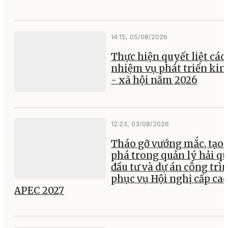
hành bộ máy, khơi thông
sử dụng hiệu quả nguồn 
chăm lo tốt hơn đời sốn
nhân dân
17:42, 04/08/2026
Kỳ họp Chuyên đề lần th
Hai, HĐND tỉnh Đắk Lắk
khóa XI sẽ diễn ra vào 
6/8/2026
14:15, 05/08/2026
Thực hiện quyết liệt các
nhiệm vụ phát triển kin
- xã hội năm 2026