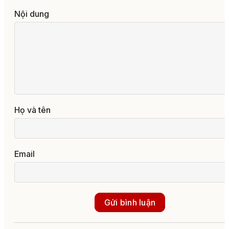
11:18, 05/08/2026
Mọi hoạt động chuyển đ
số của ngành y tế phải
hướng đến mục tiêu nân
cao chất lượng phục vụ
người dân
Ý KIẾN CỦA BẠN
Nội dung