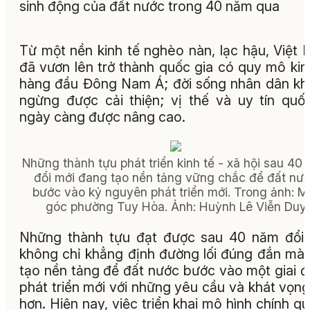
sinh động của đất nước trong 40 năm qua
Từ một nền kinh tế nghèo nàn, lạc hậu, Việt
đã vươn lên trở thành quốc gia có quy mô kin
hàng đầu Đông Nam Á; đời sống nhân dân k
ngừng được cải thiện; vị thế và uy tín quố
ngày càng được nâng cao.
Những thành tựu phát triển kinh tế - xã hội sau 40
đổi mới đang tạo nền tảng vững chắc để đất nư
bước vào kỷ nguyên phát triển mới.
Trong ảnh:
M
góc phường Tuy Hòa.
Ảnh: Huỳnh Lê Viễn Duy
Những thành tựu đạt được sau 40 năm đổi
không chỉ khẳng định đường lối đúng đắn mà
tạo nền tảng để đất nước bước vào một giai 
phát triển mới với những yêu cầu và khát vọng
hơn. Hiện nay, việc triển khai mô hình chính q