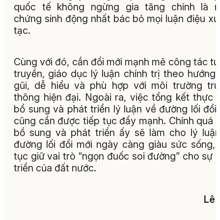
Sức sống của đường lối đổi mới được thể hiện si
động qua những đổi thay của đất nước và niềm tin
nhân dân vào tương lai phát triển của dân tộc.
Vì vậy, để tăng cường bảo vệ nền tảng tư t
của Đảng, trong đó có việc bảo vệ và phát triể
luận về đường lối đổi mới, trước hết cần tiếp
khẳng định bằng thực tiễn đúng đắn của đường
đổi mới. Không có lập luận nào thuyết phục
những thành tựu cụ thể của đất nước. Một 
Nam ổn định chính trị, phát triển kinh tế, đời 
nhân dân ngày càng được nâng cao và vị 
quốc tế không ngừng gia tăng chính là m
chứng sinh động nhất bác bỏ mọi luận điệu x
tạc.
Cùng với đó, cần đổi mới mạnh mẽ công tác t
truyền, giáo dục lý luận chính trị theo hướng