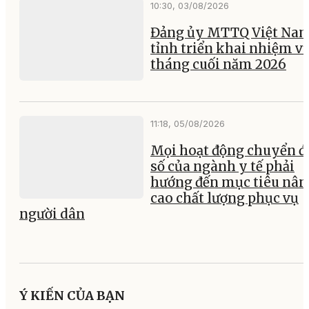
12:23, 03/08/2026
Tháo gỡ vướng mắc, tạo 
phá trong quản lý hải q
đầu tư và dự án công trì
phục vụ Hội nghị cấp ca
APEC 2027
10:30, 03/08/2026
Đảng ủy MTTQ Việt Na
tỉnh triển khai nhiệm vụ
tháng cuối năm 2026