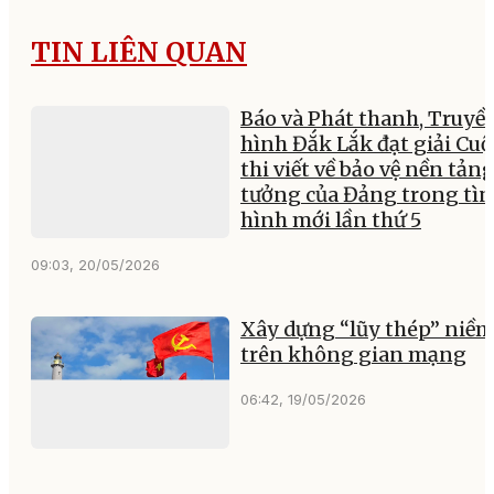
Họ và tên
Email
Gửi bình luận
TIN LIÊN QUAN
Báo và Phát thanh, Truyề
hình Đắk Lắk đạt giải Cuộ
thi viết về bảo vệ nền tảng