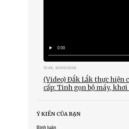
15:49, 30/05/2026
(Video) Đắk Lắk thực hiện 
cấp: Tinh gọn bộ máy, khơi
Ý KIẾN CỦA BẠN
Bình luận