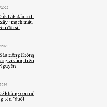
5/2026
Đắk Lắk đầu tư hạ
, xây “mạch máu”
ển đổi số
5/2026
 Sầu riêng Krông
ơng vị vàng trên
 Nguyên
/2026
 Để không còn nỗi
g tên "đuối