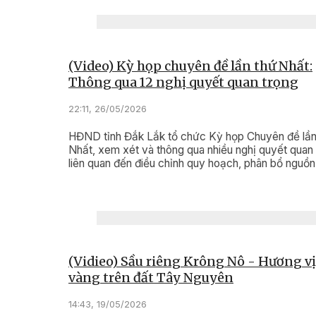
(Video) Kỳ họp chuyên đề lần thứ Nhất:
Thông qua 12 nghị quyết quan trọng
22:11, 26/05/2026
HĐND tỉnh Đắk Lắk tổ chức Kỳ họp Chuyên đề lần
Nhất, xem xét và thông qua nhiều nghị quyết quan
liên quan đến điều chỉnh quy hoạch, phân bổ nguồn
đầu tư và phát triển kinh tế - xã hội.
(Vidieo) Sầu riêng Krông Nô - Hương vị
vàng trên đất Tây Nguyên
14:43, 19/05/2026