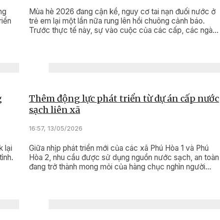
ng
Mùa hè 2026 đang cận kề, nguy cơ tai nạn đuối nước ở
riển
trẻ em lại một lần nữa rung lên hồi chuông cảnh báo.
Trước thực tế này, sự vào cuộc của các cấp, các ngàn
và toàn xã hội không thể chậm trễ.
g
Thêm động lực phát triển từ dự án cấp nước
sạch liên xã
16:57, 13/05/2026
 lại
Giữa nhịp phát triển mới của các xã Phú Hòa 1 và Phú
ình.
Hòa 2, nhu cầu được sử dụng nguồn nước sạch, an toàn
đang trở thành mong mỏi của hàng chục nghìn người
dân. Việc triển khai Dự án Công trình cấp nước sạch liên
xã với tổng vốn đầu tư hơn 249 tỷ đồng không chỉ góp
phần hoàn thiện hạ tầng dân sinh, nâng cao chất lượng
cuộc sống, mà còn mở ra nền tảng quan trọng cho phát
triển đô thị, thu hút đầu tư và bảo đảm an sinh bền vững