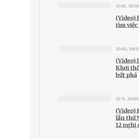
12:45, 30/0
(Video) 
tìm việc
20:00, 29/
(Video) 
Khơi th
bứt phá
22:11, 26/0
(Video)
lần thứ
12 nghị 