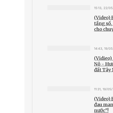
15:13, 22/0
(Video) 
tầng số
cho chuy
14:43, 19/0
(Vidieo)
Nô - Hư
đất Tây
11:31, 19/05
(Video)
đau man
nước"!