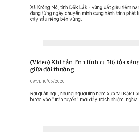
Xã Krông Nô, tỉnh Đắk Lắk - vùng đất giàu tiềm nă
đang từng ngày chuyển mình cùng hành trình phát t
cây sầu riêng bền vững.
(Video) Khi bản lĩnh lính cụ Hồ tỏa sán
giữa đời thường
08:51, 16/05/2026
Rời quân ngũ, những người lính năm xưa tại Đắk Lắk
bước vào "trận tuyến" mới đầy trách nhiệm, nghĩa t