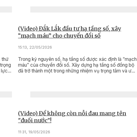
(Video) Đắk Lắk đầu tư hạ tầng số, xây
“mạch máu” cho chuyển đổi số
15:13, 22/05/2026
 thứ
Trong kỷ nguyên số, hạ tầng số được xác định là “mạch
 trọng
máu” của chuyển đổi số. Xây dựng hạ tầng số đồng bộ
 lực
đã trở thành một trong những nhiệm vụ trọng tâm và ưu
tiên chiến lược của tỉnh Đắk Lắk.
(Video) Để không còn nỗi đau mang tên
"đuối nước"!
11:31, 19/05/2026