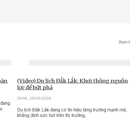
5/2026
Khi bản lĩnh lính
a sáng giữa đời
Xem 
oàn
(Video) Du lịch Đắk Lắk: Khơi thông nguồn
lực để bứt phá
20:00, 29/05/2026
 đang
ưu
Du lịch Đắk Lắk đang có tín hiệu tăng trưởng mạnh mẽ,
khẳng định sức hút trên thị trường.