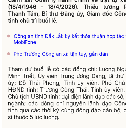
Cảnh sát Quản lý hành chính về trật tự xã
(18/4/1946 - 18/4/2026). Thiếu tướng P
Thanh Tám, Bí thư Đảng ủy, Giám đốc Côn
tỉnh chủ trì buổi lễ.
Công an tỉnh Đắk Lắk ký kết thỏa thuận hợp tác v
MobiFone
Phó Trưởng Công an xã tận tụy, gần dân
Tham dự buổi lễ có các đồng chí: Lương Ng
Minh Triết, Ủy viên Trung ương Đảng, Bí thư 
ủy; Đỗ Thái Phong, Tỉnh ủy viên, Phó Chủ 
HĐND tỉnh; Trương Công Thái, Tỉnh ủy viên,
Chủ tịch UBND tỉnh; đại diện lãnh đạo các sở, 
ngành; các đồng chí nguyên lãnh đạo Côn
tỉnh qua các thời kỳ cùng đông đảo cán bộ, c
sĩ thuộc 5 lực lượng.