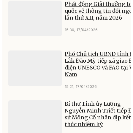
Phát động Giải thưởng t
quốc về thông tin đối ngo
lần thứ XII, năm 2026
15:30, 17/04/2026
Phó Chủ tịch UBND tỉnh 
Lắk Đào Mỹ tiếp xã giao Đ
diện UNESCO và FAO tại V
Nam
15:21, 17/04/2026
Bí thư Tỉnh ủy Lương
Nguyễn Minh Triết tiếp Đ
sứ Mông Cổ nhân dịp kết
thúc nhiệm kỳ