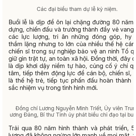
Các đại biểu tham dự lễ kỷ niệm.
Buổi lễ là dịp để ôn lại chặng đường 80 năm
dựng, chiến đấu và trưởng thành đầy vẻ vang
các lực lượng, tri ân những đóng góp, hy 
thầm lặng nhưng to lớn của nhiều thế hệ cán
chiến sĩ trong sự nghiệp bảo vệ an ninh Tổ q
giữ gìn trật tự, an toàn xã hội. Đồng thời, đây 
là dịp khơi dậy niềm tự hào, củng cố ý chí q
tâm, tiếp thêm động lực để cán bộ, chiến sĩ, 
là thế hệ trẻ, tiếp tục phấn đấu hoàn thành 
sắc nhiệm vụ trong tình hình mới.
Đồng chí Lương Nguyễn Minh Triết, Ủy viên Tru
ương Đảng, Bí thư Tỉnh ủy phát biểu chỉ đạo tại buổi
Trải qua 80 năm hình thành và phát triển, 5
lượng đã không ngừng lớn mạnh về mọi mặt, 