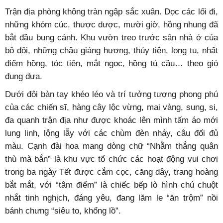
Trận địa phòng không tràn ngập sắc xuân. Dọc các lối đi,
những khóm cúc, thược dược, mười giờ, hồng nhung đã
bắt đầu bung cánh. Khu vườn treo trước sân nhà ở của
bộ đội, những chậu giáng hương, thủy tiên, long tu, nhất
điểm hồng, tóc tiên, mắt ngọc, hồng tú cầu… theo gió
đung đưa.
Dưới đôi bàn tay khéo léo và trí tưởng tượng phong phú
của các chiến sĩ, hàng cây lộc vừng, mai vàng, sung, si,
đa quanh trận địa như được khoác lên mình tấm áo mới
lung linh, lộng lẫy với các chùm đèn nháy, câu đối đủ
màu. Cạnh đài hoa mang dòng chữ “Nhằm thẳng quân
thù mà bắn” là khu vực tổ chức các hoạt động vui chơi
trong ba ngày Tết được cắm cọc, căng dây, trang hoàng
bắt mắt, với “tâm điểm” là chiếc bếp lò hình chú chuột
nhắt tinh nghịch, đáng yêu, đang lăm le “ăn trộm” nồi
bánh chưng “siêu to, khổng lồ”.