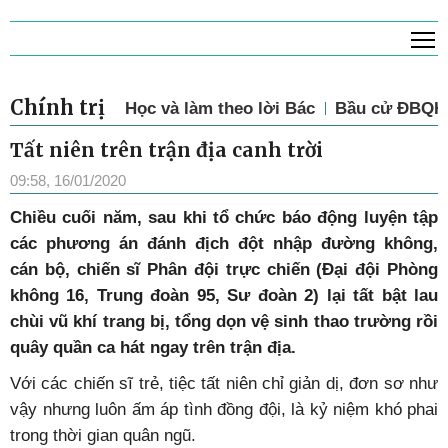
T
Chính trị
Học và làm theo lời Bác
Bầu cử ĐBQH 
Tất niên trên trận địa canh trời
09:58, 16/01/2020
Chiều cuối năm, sau khi tổ chức báo động luyện tập
các phương án đánh địch đột nhập đường không,
cán bộ, chiến sĩ Phân đội trực chiến (Đại đội Phòng
không 16, Trung đoàn 95, Sư đoàn 2) lại tất bật lau
chùi vũ khí trang bị, tổng dọn vệ sinh thao trường rồi
quây quần ca hát ngay trên trận địa.
Với các chiến sĩ trẻ, tiệc tất niên chỉ giản dị, đơn sơ như
vậy nhưng luôn ấm áp tình đồng đội, là kỷ niệm khó phai
trong thời gian quân ngũ.