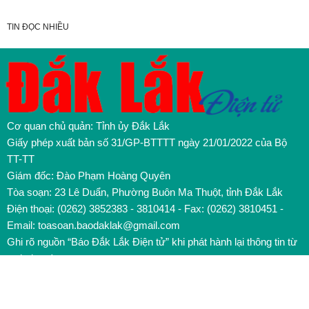
TIN ĐỌC NHIỀU
Cơ quan chủ quản: Tỉnh ủy Đắk Lắk
Giấy phép xuất bản số 31/GP-BTTTT ngày 21/01/2022 của Bộ
TT-TT
Giám đốc: Đào Phạm Hoàng Quyên
Tòa soạn: 23 Lê Duẩn, Phường Buôn Ma Thuột, tỉnh Đắk Lắk
Điện thoại: (0262) 3852383 - 3810414 - Fax: (0262) 3810451 -
Email: toasoan.baodaklak@gmail.com
Ghi rõ nguồn “Báo Đắk Lắk Điện tử” khi phát hành lại thông tin từ
website này
Các trang ngoài sẽ mở ra tại cửa sổ mới. Báo Đắk Lắk không
chịu trách nhiệm nội dung các trang này