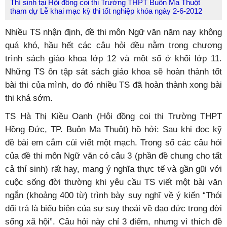
Thí sinh tại Hội đồng coi thi Trường THPT Buôn Ma Thuột
tham dự Lễ khai mạc kỳ thi tốt nghiệp khóa ngày 2-6-2012
Nhiều TS nhận định, đề thi môn Ngữ văn năm nay không
quá khó, hầu hết các câu hỏi đều nằm trong chương
trình sách giáo khoa lớp 12 và một số ở khối lớp 11.
Những TS ôn tập sát sách giáo khoa sẽ hoàn thành tốt
bài thi của mình, do đó nhiều TS đã hoàn thành xong bài
thi khá sớm.
TS Hà Thị Kiều Oanh (Hội đồng coi thi Trường THPT
Hồng Đức, TP. Buôn Ma Thuột) hồ hởi: Sau khi đọc kỹ
đề bài em cắm cúi viết một mạch. Trong số các câu hỏi
của đề thi môn Ngữ văn có câu 3 (phần đề chung cho tất
cả thí sinh) rất hay, mang ý nghĩa thực tế và gần gũi với
cuộc sống đời thường khi yêu cầu TS viết một bài văn
ngắn (khoảng 400 từ) trình bày suy nghĩ về ý kiến “Thói
dối trá là biểu biện của sự suy thoái về đạo đức trong đời
sống xã hội”. Câu hỏi này chỉ 3 điểm, nhưng vì thích đề