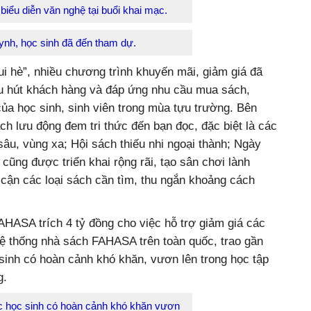
biểu diễn văn nghệ tại buổi khai mạc.
nh, học sinh đã đến tham dự.
 hè”, nhiều chương trình khuyến mãi, giảm giá đã
hu hút khách hàng và đáp ứng nhu cầu mua sách,
ủa học sinh, sinh viên trong mùa tựu trường. Bên
h lưu động đem tri thức đến bạn đọc, đặc biệt là các
sâu, vùng xa; Hội sách thiếu nhi ngoại thành; Ngày
ũng được triển khai rộng rãi, tạo sân chơi lành
 cận các loại sách cần tìm, thu ngắn khoảng cách
AHASA trích 4 tỷ đồng cho việc hỗ trợ giảm giá các
ệ thống nhà sách FAHASA trên toàn quốc, trao gần
sinh có hoàn cảnh khó khăn, vươn lên trong học tập
g.
c học sinh có hoàn cảnh khó khăn vươn