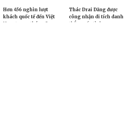
Hơn 456 nghìn lượt
Thác Drai Dăng được
khách quốc tế đến Việt
công nhận di tích danh
Nam trong tháng 5
thắng cấp tỉnh
10:42, 31/05/2012
08:00, 31/05/2012
TIN ĐỌC NHIỀU
Cơ quan chủ quản: Tỉnh ủy Đắk Lắk
Giấy phép xuất bản số 31/GP-BTTTT ngày 21/01/2022 của Bộ
TT-TT
Giám đốc: Đào Phạm Hoàng Quyên
Tòa soạn: 23 Lê Duẩn, Phường Buôn Ma Thuột, tỉnh Đắk Lắk
Điện thoại: (0262) 3852383 - 3810414 - Fax: (0262) 3810451 -
Email: toasoan.baodaklak@gmail.com