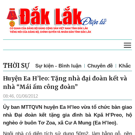
T
THỜI SỰ
Sự kiện - Bình luận
Chuyên đề
Khắc p
Huyện Ea H’leo: Tặng nhà đại đoàn kết và
nhà “Mái ấm công đoàn”
08:46, 01/06/2012
Ủy ban MTTQVN huyện Ea H’leo vừa tổ chức bàn giao
nhà Đại đoàn kết tặng gia đình bà Kpă H’Preo, hộ
nghèo ở buôn Tơ Zoa, xã Cư A Mung (Ea H’leo).
Ngôi nhà có diện tích sử dụng 50m2, làm bằng gỗ, nền