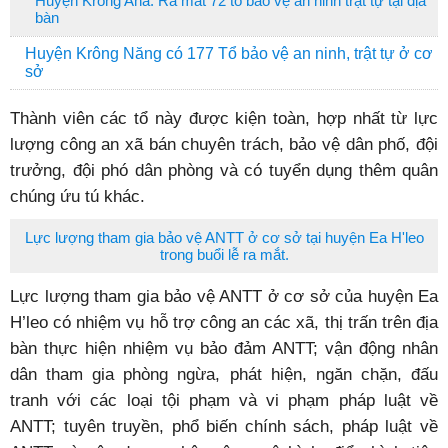
Huyện Krông Ana: Ra mắt 72 tổ bảo vệ an ninh trật tự tại địa
bàn
Huyện Krông Năng có 177 Tổ bảo vệ an ninh, trật tự ở cơ
sở
Thành viên các tổ này được kiện toàn, hợp nhất từ lực
lượng công an xã bán chuyên trách, bảo vệ dân phố, đội
trưởng, đội phó dân phòng và có tuyển dụng thêm quân
chúng ứu tú khác.
Lực lượng tham gia bảo vệ ANTT ở cơ sở tại huyện Ea H'leo
trong buổi lễ ra mắt.
Lực lượng tham gia bảo vệ ANTT ở cơ sở của huyện Ea
H’leo có nhiệm vụ hỗ trợ công an các xã, thị trấn trên địa
bàn thực hiện nhiệm vụ bảo đảm ANTT; vận động nhân
dân tham gia phòng ngừa, phát hiện, ngăn chặn, đấu
tranh với các loại tội phạm và vi phạm pháp luật về
ANTT; tuyên truyền, phổ biến chính sách, pháp luật về